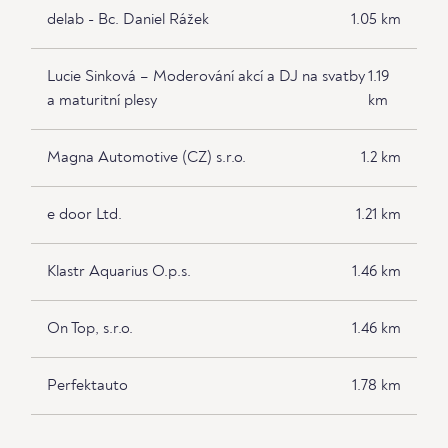
delab - Bc. Daniel Rážek
1.05 km
Lucie Sinková – Moderování akcí a DJ na svatby
1.19
a maturitní plesy
km
Magna Automotive (CZ) s.r.o.
1.2 km
e door Ltd.
1.21 km
Klastr Aquarius O.p.s.
1.46 km
On Top, s.r.o.
1.46 km
Perfektauto
1.78 km