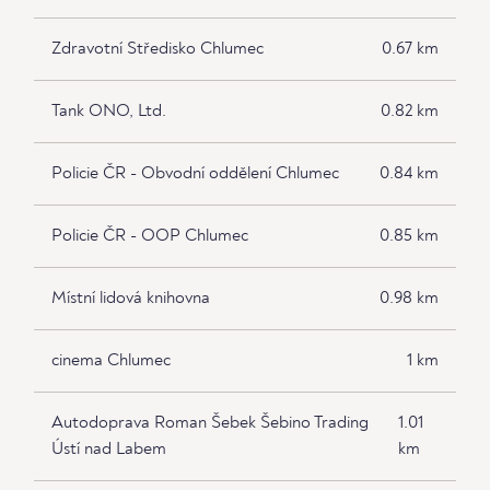
Zdravotní Středisko Chlumec
0.67 km
Tank ONO, Ltd.
0.82 km
Policie ČR - Obvodní oddělení Chlumec
0.84 km
Policie ČR - OOP Chlumec
0.85 km
Místní lidová knihovna
0.98 km
cinema Chlumec
1 km
Autodoprava Roman Šebek Šebino Trading
1.01
Ústí nad Labem
km