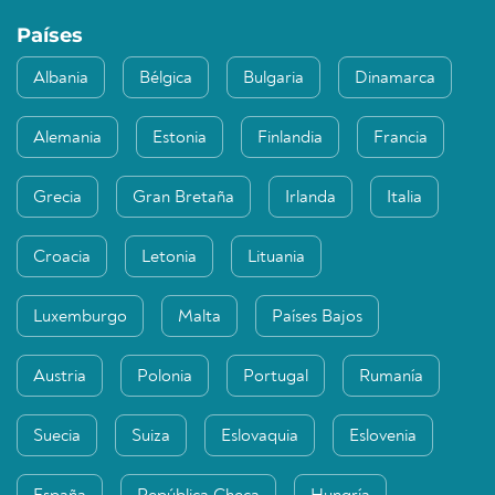
Países
Albania
Bélgica
Bulgaria
Dinamarca
Alemania
Estonia
Finlandia
Francia
Grecia
Gran Bretaña
Irlanda
Italia
Croacia
Letonia
Lituania
Luxemburgo
Malta
Países Bajos
Austria
Polonia
Portugal
Rumanía
Suecia
Suiza
Eslovaquia
Eslovenia