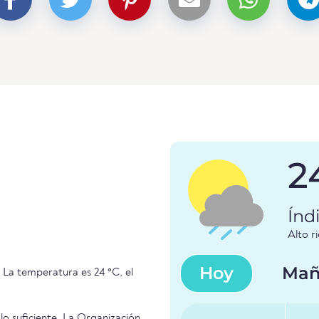
2
Índ
Alto r
Hoy
Mañ
. La temperatura es 24 °C, el
 lo suficiente. La Organización