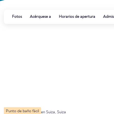
Fotos
Acérquese a
Horarios de apertura
Admis
Punto de baño fácil
en Suiza, Suiza