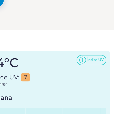
4°C
Índice UV
ice UV:
7
iesgo
ana