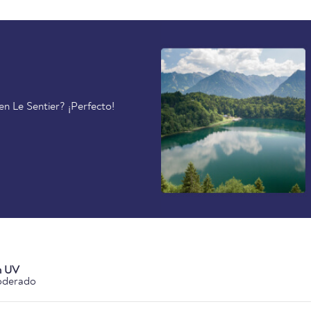
en Le Sentier? ¡Perfecto!
n UV
oderado