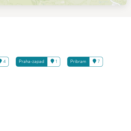
4
Praha-zapad
1
Pribram
7