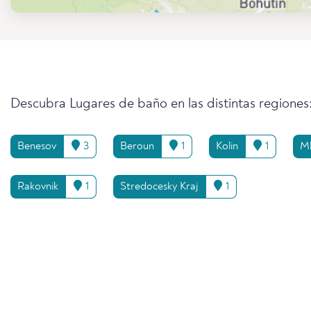
Descubra Lugares de baño en las distintas regiones
Benesov
3
Beroun
1
Kolin
1
Ml
Rakovnik
1
Stredocesky Kraj
1