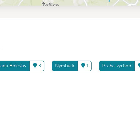
:
ada Boleslav
3
Nymburk
1
Praha-vychod