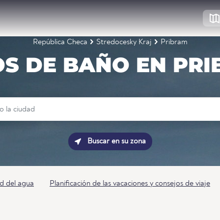
República Checa
Stredocesky Kraj
Pribram
S DE BAÑO EN PR
Buscar en su zona
d del agua
Planificación de las vacaciones y consejos de viaje