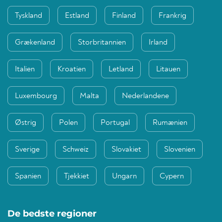
Tyskland
Estland
Finland
Frankrig
Grækenland
Storbritannien
Irland
Italien
Kroatien
Letland
Litauen
Luxembourg
Malta
Nederlandene
Østrig
Polen
Portugal
Rumænien
Sverige
Schweiz
Slovakiet
Slovenien
Spanien
Tjekkiet
Ungarn
Cypern
De bedste regioner