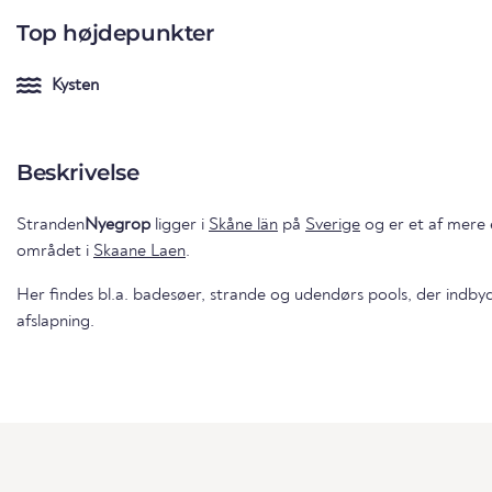
Top højdepunkter
Kysten
Beskrivelse
Stranden
Nyegrop
ligger i
Skåne län
på
Sverige
og er et af mere e
området i
Skaane Laen
.
Her findes bl.a. badesøer, strande og udendørs pools, der indbyd
afslapning.