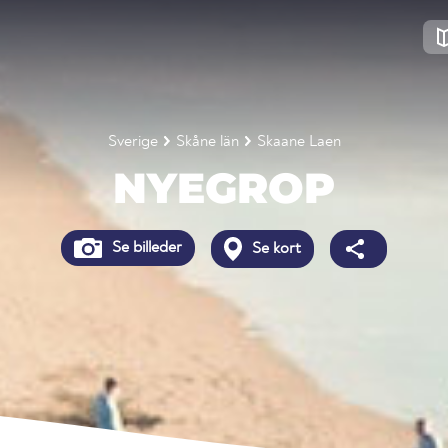
Sverige
Skåne län
Skaane Laen
NYEGROP
Se billeder
Se kort