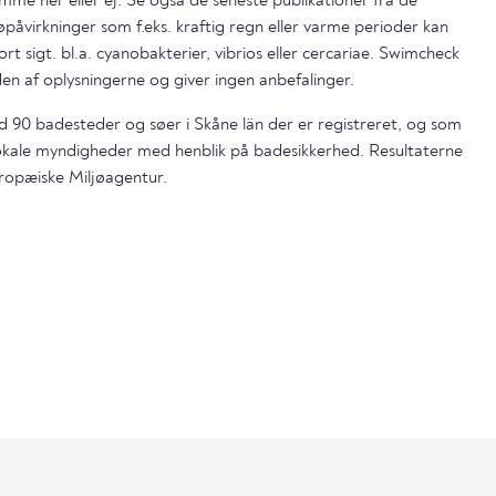
mme her eller ej. Se også de seneste publikationer fra de
påvirkninger som f.eks. kraftig regn eller varme perioder kan
ort sigt. bl.a. cyanobakterier, vibrios eller cercariae. Swimcheck
en af oplysningerne og giver ingen anbefalinger.
nd 90 badesteder og søer i Skåne län der er registreret, og som
lokale myndigheder med henblik på badesikkerhed. Resultaterne
ropæiske Miljøagentur.