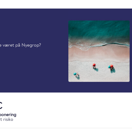
ede været på Nyegrop?
C
ponering
 risiko