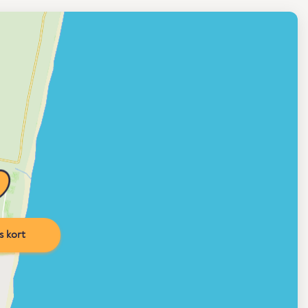
s kort