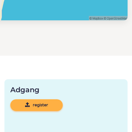
Adgang
register