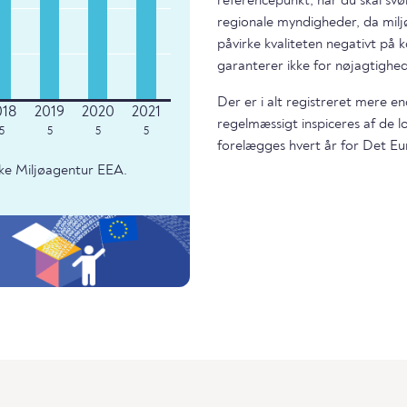
referencepunkt, når du skal svø
regionale myndigheder, da miljø
påvirke kvaliteten negativt på k
garanterer ikke for nøjagtighed
Der er i alt registreret mere e
regelmæssigt inspiceres af de 
5
5
5
5
forelægges hvert år for Det Eu
ke Miljøagentur EEA.