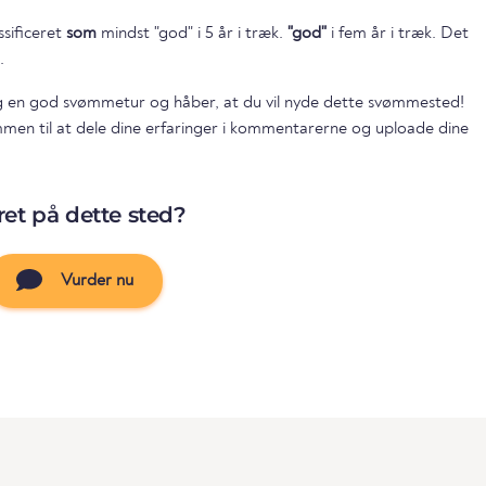
ssificeret
som
mindst "god" i 5 år i træk.
"god"
i fem år i træk. Det
.
g en god svømmetur og håber, at du vil nyde dette svømmested!
ommen til at dele dine erfaringer i kommentarerne og uploade dine
et på dette sted?
Vurder nu