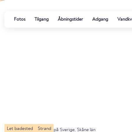
Fotos
Tilgang
Åbningstider
Adgang
Vandkva
Let badested
Strand
på Sverige, Skåne län