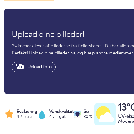
Upload dine billeder!
Swimcheck lever af billederne fra fællesskabet. Du har aller
Perfekt! Upload dine billeder nu, og hjælp andre medlemmer.
Upload foto
13°
Evaluering
Vandkvalitet
Se
4.7 fra 5
4.7 - gut
kort
UV-eks
Moderat