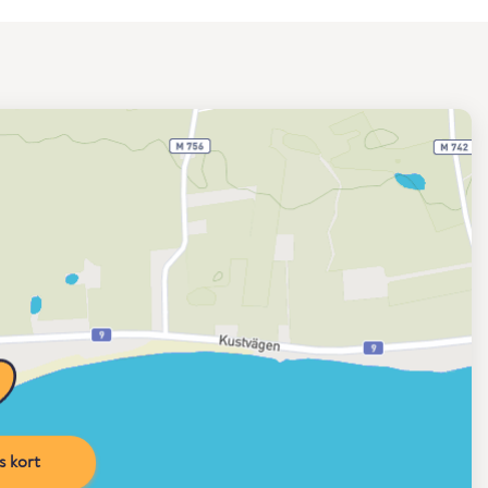
s kort