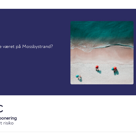
ede været på Mossbystrand?
C
ponering
 risiko