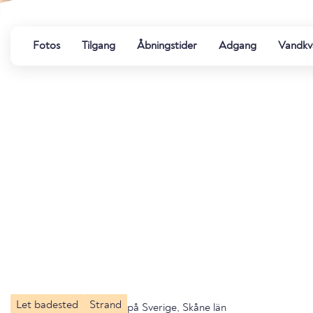
Fotos
Tilgang
Åbningstider
Adgang
Vandkva
Let badested
Strand
på Sverige, Skåne län