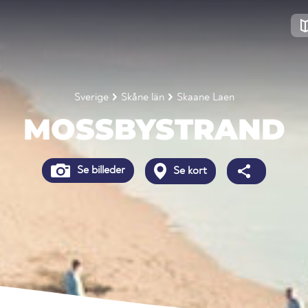
Sverige
Skåne län
Skaane Laen
MOSSBYSTRAND
Se billeder
Se kort