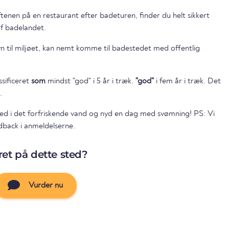
 aftenen på en restaurant efter badeturen, finder du helt sikkert
af badelandet.
n til miljøet, kan nemt komme til badestedet med offentlig
ssificeret
som
mindst "god" i 5 år i træk.
"god"
i fem år i træk. Det
.
ed i det forfriskende vand og nyd en dag med svømning! PS: Vi
dback i anmeldelserne.
et på dette sted?
Vurder nu