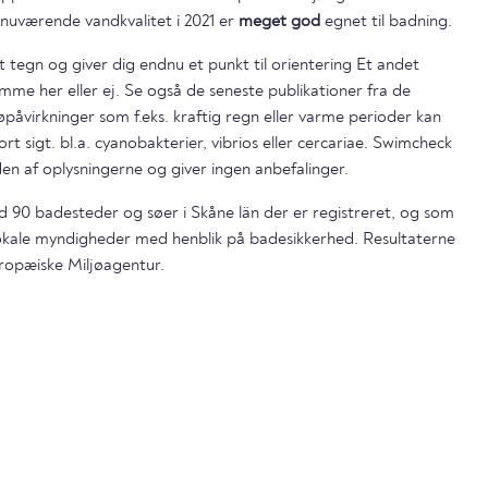
nuværende vandkvalitet i 2021 er
meget god
egnet til badning.
t tegn og giver dig endnu et punkt til orientering Et andet
mme her eller ej. Se også de seneste publikationer fra de
påvirkninger som f.eks. kraftig regn eller varme perioder kan
ort sigt. bl.a. cyanobakterier, vibrios eller cercariae. Swimcheck
en af oplysningerne og giver ingen anbefalinger.
nd 90 badesteder og søer i Skåne län der er registreret, og som
lokale myndigheder med henblik på badesikkerhed. Resultaterne
ropæiske Miljøagentur.