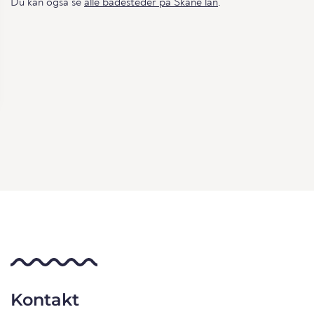
Du kan også se
alle badesteder på Skåne län
.
Kontakt