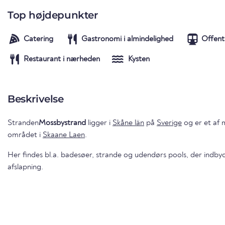
Top højdepunkter
Catering
Gastronomi i almindelighed
Offent
Restaurant i nærheden
Kysten
Beskrivelse
Stranden
Mossbystrand
ligger i
Skåne län
på
Sverige
og er et af m
området i
Skaane Laen
.
Her findes bl.a. badesøer, strande og udendørs pools, der indbyd
afslapning.