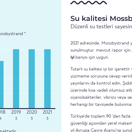
Su kalitesi Moss
Düzenli su testleri sayes
Mossbystrand *.
2021 adresinde, Mossbystrand yü
sunulmuştur. mevcut rapor için 
iyi
banyo için uygun.
Tutarlı su kalitesi iyi bir işare
yüzmeme sorusuna cevap verirke
yayınlarını da kontrol edin, Şidd
üzerinde kısa vadeli olumsuz etk
siyanobakteriler, vibrios veya 
herhangi bir tavsiyede bulunma
Türkiye'de toplam 90 'dan fazla 
4
5
5
5
güvenliği açısından yerel makam
yıl Avrupa Çevre Ajansı'na sunu
maktadır.