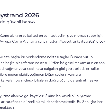
bystrand 2026
inde güvenli banyo
zme alanının su kalitesi en son test edilmiş ve mevcut rapor için
Avrupa Çevre Ajansı'na sunulmuştur. Mevcut su kalitesi 2021 o
çok
ttir ve size başka bir yönlendirme noktası sağlar Burada yüzüp
n başka bir referans noktası. Lütfen bölgesel makamların en son
etli yağmur veya sıcak hava dalgaları gibi çevresel etkiler kalite
ilere neden olabileceğinden Diğer şeylerin yanı sıra
serkaryalar. Swimcheck bilgilerin doğruluğunu garanti etmez ve
z.
yüzme alanı ve göl kayıtlıdır. Skåne län kayıtlı olup, yüzme
lar tarafından düzenli olarak denetlenmektedir. Bu Sonuçlar her
lmaktadır.