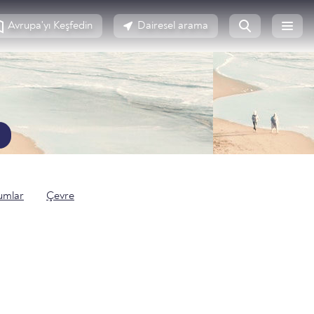
Avrupa'yı Keşfedin
Dairesel arama
umlar
Çevre