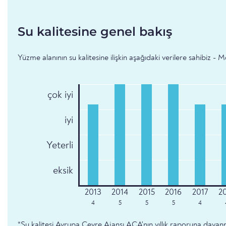
Su kalitesine genel bakış
Yüzme alanının su kalitesine ilişkin aşağıdaki verilere sahibiz - 
çok iyi
iyi
Yeterli
eksik
4
5
5
5
4
*Su kalitesi Avrupa Çevre Ajansı AÇA'nın yıllık raporuna dayan