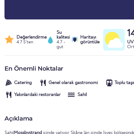
1
Su
Değerlendirme
kalitesi
Haritayı
4.7 5'ten
4.7 -
görüntüle
UV 
gut
Ort
En Önemli Noktalar
Catering
Genel olarak gastronomi
Toplu taş
Yakınlardaki restoranlar
Sahil
Açıklama
Sahil
Mossbystrand
içinde yatıyor
Skåne län
içinde
İsveç
bölgesinde