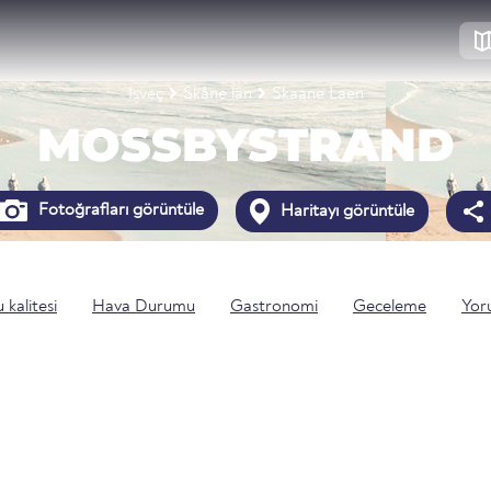
İsveç
Skåne län
Skaane Laen
MOSSBYSTRAND
Fotoğrafları görüntüle
Haritayı görüntüle
 kalitesi
Hava Durumu
Gastronomi
Geceleme
Yor