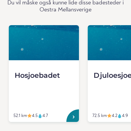
Du vil måske også kunne lide disse badesteder i
Oestra Mellansverige
Hosjoebadet
Djuloesjo
52.1 km
4.5
4.7
72.5 km
4.2
4.9