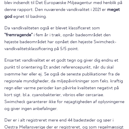
blev indsendt til Det Europæiske Miljøagentur med henblik på
denne rapport. Den nuværende vandkvalitet i 2021 er
meget
god
egnet til badning.
Da vandkvaliteten også er blevet klassificeret som
"fremragende"
i fem år i træk, opnår badeområdet den
højeste badeområdet har opnået den højeste Swimcheck-
vandkvalitetsklassificering på 5/5 point.
Ensartet vandkvalitet er et godt tegn og giver dig endnu et
punkt til orientering Et andet referencepunkt, når du skal
svømme her eller ej. Se også de seneste publikationer fra de
regionale myndigheder, da miljøpåvirkninger som f.eks. kraftig
regn eller varme perioder kan påvirke kvaliteten negativt på
kort sigt. bl.a. cyanobakterier, vibrios eller cercariae.
Swimcheck garanterer ikke for nøjagtigheden af oplysningerne
og giver ingen anbefalinger.
Der er i alt registreret mere end 44 badesteder og søer i
Oestra Mellansverige der er registreret, og som regelmæssigt