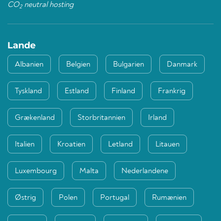
CO
neutral hosting
2
Lande
Albanien
Belgien
Bulgarien
Danmark
Tyskland
Estland
Finland
Frankrig
Grækenland
Storbritannien
Irland
Italien
Kroatien
Letland
Litauen
Luxembourg
Malta
Nederlandene
Østrig
Polen
Portugal
Rumænien