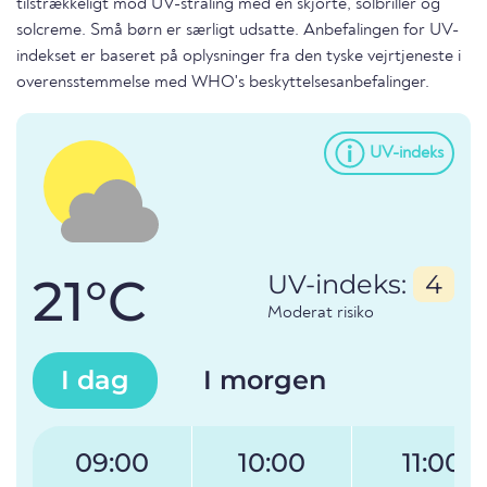
tilstrækkeligt mod UV-stråling med en skjorte, solbriller og
solcreme. Små børn er særligt udsatte. Anbefalingen for UV-
indekset er baseret på oplysninger fra den tyske vejrtjeneste i
overensstemmelse med WHO's beskyttelsesanbefalinger.
UV-indeks
21°C
UV-indeks:
4
Moderat risiko
I dag
I morgen
09:00
10:00
11:00