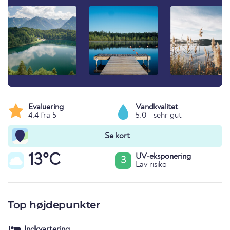
Evaluering
Vandkvalitet
4.4 fra 5
5.0 - sehr gut
Se kort
13°C
UV-eksponering
3
Lav risiko
Top højdepunkter
Indkvartering