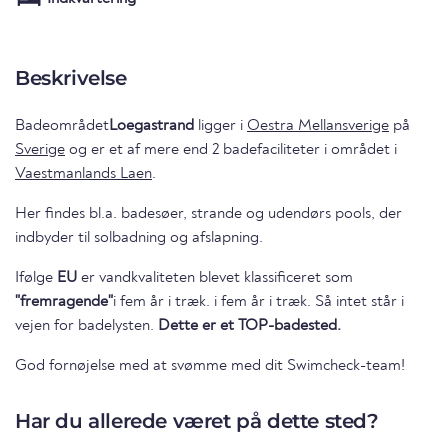
Beskrivelse
Badeområdet
Loegastrand
ligger i
Oestra Mellansverige
på
Sverige
og er et af mere end 2 badefaciliteter i området i
Vaestmanlands Laen
.
Her findes bl.a. badesøer, strande og udendørs pools, der
indbyder til solbadning og afslapning.
Ifølge
EU
er vandkvaliteten blevet klassificeret som
"fremragende"
i fem år i træk. i fem år i træk. Så intet står i
vejen for badelysten.
Dette er et TOP-badested.
God fornøjelse med at svømme med dit Swimcheck-team!
Har du allerede været på dette sted?