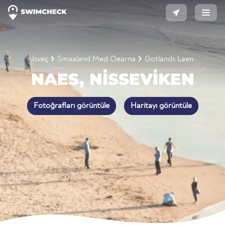
İsveç
Smaaland Med Oearna
Gotlands Laen
NAES, NISSEVIKEN
Fotoğrafları görüntüle
Haritayı görüntüle