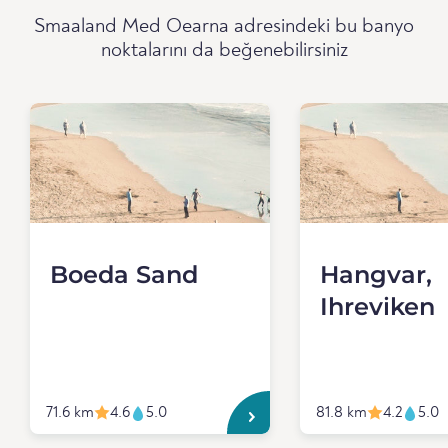
Smaaland Med Oearna adresindeki bu banyo
noktalarını da beğenebilirsiniz
Boeda Sand
Hangvar,
Ihreviken
71.6 km
4.6
5.0
81.8 km
4.2
5.0