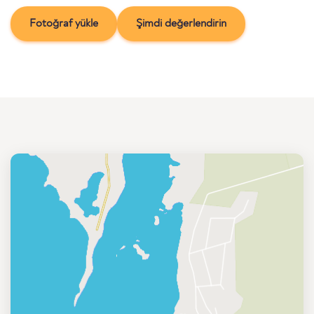
Fotoğraf yükle
Şimdi değerlendirin