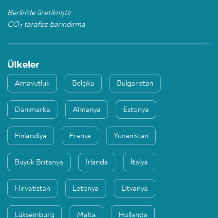
Berlin'de üretilmiştir
CO
tarafsız barındırma
2
Ülkeler
Arnavutluk
Belçika
Bulgaristan
Danimarka
Almanya
Estonya
Finlandiya
Fransa
Yunanistan
Büyük Britanya
İrlanda
İtalya
Hırvatistan
Letonya
Litvanya
Lüksemburg
Malta
Hollanda