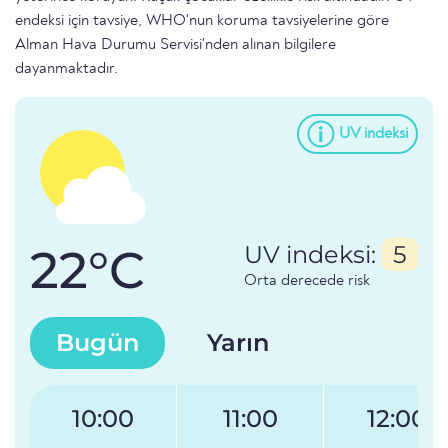
endeksi için tavsiye, WHO'nun koruma tavsiyelerine göre
Alman Hava Durumu Servisi'nden alınan bilgilere
dayanmaktadır.
UV indeksi
22°C
UV indeksi:
5
Orta derecede risk
Bugün
Yarın
10:00
11:00
12:00