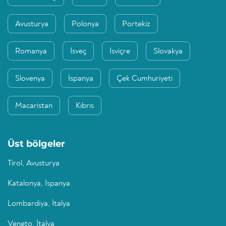
Avusturya
Polonya
Portekiz
Romanya
İsveç
İsviçre
Slovakya
Slovenya
İspanya
Çek Cumhuriyeti
Macaristan
Kıbrıs
Üst bölgeler
Tirol, Avusturya
Katalonya, İspanya
Lombardiya, İtalya
Veneto, İtalya