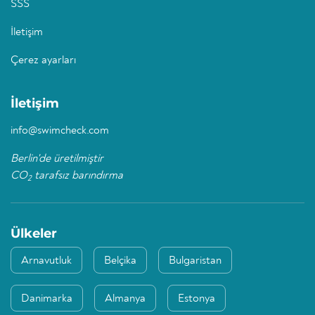
SSS
İletişim
Çerez ayarları
İletişim
info@swimcheck.com
Berlin'de üretilmiştir
CO
tarafsız barındırma
2
Ülkeler
Arnavutluk
Belçika
Bulgaristan
Danimarka
Almanya
Estonya