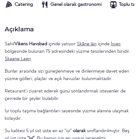
Catering
Genel olarak gastronomi
Toplu taş
Açıklama
Sahil
Vikens Havsbad
içinde yatıyor
Skåne län
içinde
İsveç
bölgesinde bulunan 75 adresindeki yüzme tesislerinden biridir.
Skaane Laen
.
Bunlar arasında sizi güneşlenmeye ve dinlenmeye davet eden
yüzme gölleri, plajlar ve açık havuzlar bulunmaktadır.
Retaurant'ı ziyaret ederek günü sonlandırmak isteyenler de
çevrede bir şeyler bulabilir.
İyi toplu taşıma bağlantıları sayesinde yüzme alanına ulaşmak
kolaydır.
Su kalitesi 5 yıl üst üste en az "iyi"
olarak
sınıflandırılmıştır. Beş
yıl üst üste
"iyi"
. Bu banyo için en uygun seçenektir.