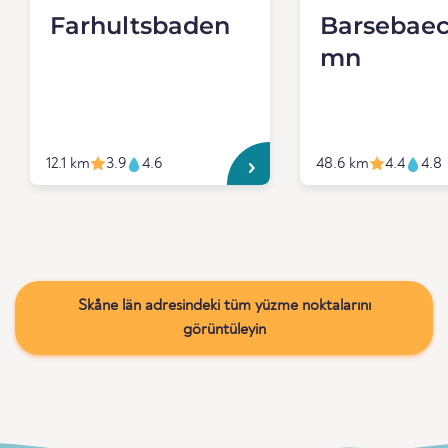
Farhultsbaden
Barsebae
mn
12.1 km
3.9
4.6
48.6 km
4.4
4.8
Skåne län adresindeki tüm yüzme noktalarını
görüntüleyin