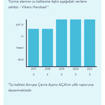
Yüzme alanının su kalitesine ilişkin aşağıdaki verilere
sahibiz - Vikens Havsbad *.
çok iyi
iyi
Yeterli
eksik
4
4
5
5
5
*Su kalitesi Avrupa Çevre Ajansı AÇA'nın yıllık raporuna
dayanmaktadır.