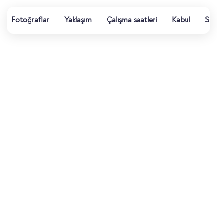
Fotoğraflar
Yaklaşım
Çalışma saatleri
Kabul
Su k