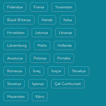
Finlandiya
Fransa
Yunanistan
Büyük Britanya
İrlanda
İtalya
Hırvatistan
Letonya
Litvanya
Lüksemburg
Malta
Hollanda
Avusturya
Polonya
Portekiz
Romanya
İsveç
İsviçre
Slovakya
Slovenya
İspanya
Çek Cumhuriyeti
Macaristan
Kıbrıs