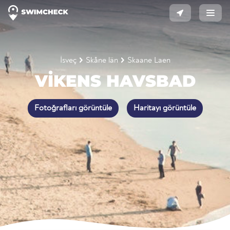
İsveç
Skåne län
Skaane Laen
VIKENS HAVSBAD
Fotoğrafları görüntüle
Haritayı görüntüle