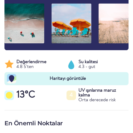
Değerlendirme
Su kalitesi
4.8 5'ten
4.3 - gut
Haritayı görüntüle
UV ışınlarına maruz
13°C
4
kalma
Orta derecede risk
En Önemli Noktalar