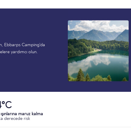
en, Ebbarps Camping'da
elere yardımcı olun.
4°C
ışınlarına maruz kalma
a derecede risk