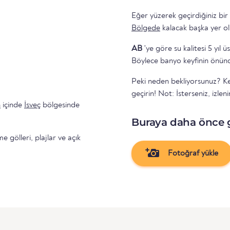
Eğer yüzerek geçirdiğiniz bir
Bölgede
kalacak başka yer ol
AB
'ye göre su kalitesi 5 yıl ü
Böylece banyo keyfinin önünd
Peki neden bekliyorsunuz? Ken
geçirin! Not: İsterseniz, izlen
n
içinde
İsveç
bölgesinde
Buraya daha önce 
gölleri, plajlar ve açık
Fotoğraf yükle