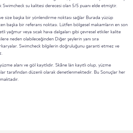
k Swimcheck su kalitesi derecesi olan 5/5 puanı elde etmiştir.
ttir ve size başka bir yönlendirme noktası sağlar Burada yüzüp
n başka bir referans noktası. Lütfen bölgesel makamların en son
etli yağmur veya sıcak hava dalgaları gibi çevresel etkiler kalite
ilere neden olabileceğinden Diğer şeylerin yanı sıra
serkaryalar. Swimcheck bilgilerin doğruluğunu garanti etmez ve
z.
yüzme alanı ve göl kayıtlıdır. Skåne län kayıtlı olup, yüzme
lar tarafından düzenli olarak denetlenmektedir. Bu Sonuçlar her
lmaktadır.