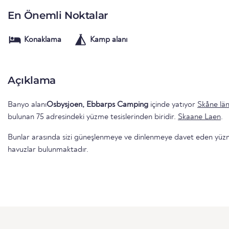
En Önemli Noktalar
Konaklama
Kamp alanı
Açıklama
Banyo alanı
Osbysjoen, Ebbarps Camping
içinde yatıyor
Skåne lä
bulunan 75 adresindeki yüzme tesislerinden biridir.
Skaane Laen
.
Bunlar arasında sizi güneşlenmeye ve dinlenmeye davet eden yüzme 
havuzlar bulunmaktadır.