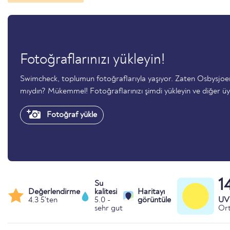
Fotoğraflarınızı yükleyin!
Swimcheck, toplumun fotoğraflarıyla yaşıyor. Zaten Osbysjo
mıydın? Mükemmel! Fotoğraflarınızı şimdi yükleyin ve diğer üy
Fotoğraf yükle
1
Su
Değerlendirme
kalitesi
Haritayı
4.3 5'ten
5.0 -
görüntüle
UV 
sehr gut
Ort