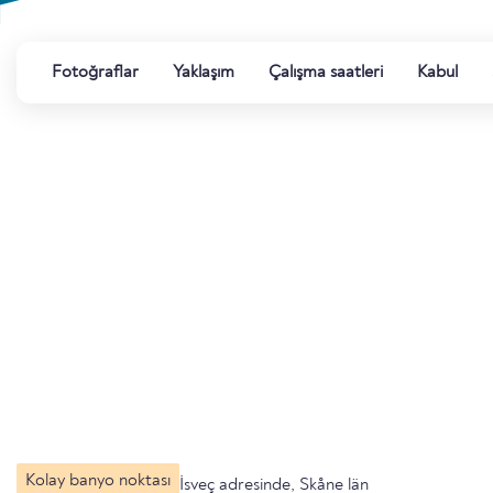
Fotoğraflar
Yaklaşım
Çalışma saatleri
Kabul
Kolay banyo noktası
İsveç adresinde, Skåne län