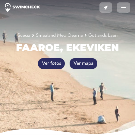
Suécia
Smaaland Med Oearna
Gotlands Laen
FAAROE, EKEVIKEN
Ver fotos
Ver mapa