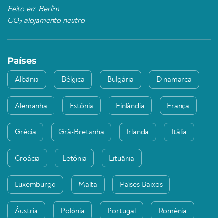
Feito em Berlim
CO
alojamento neutro
2
Países
Albânia
Bélgica
Bulgária
Dinamarca
Alemanha
Estónia
Finlândia
França
Grécia
Grã-Bretanha
Irlanda
Itália
Croácia
Letónia
Lituânia
Luxemburgo
Malta
Países Baixos
Áustria
Polónia
Portugal
Roménia