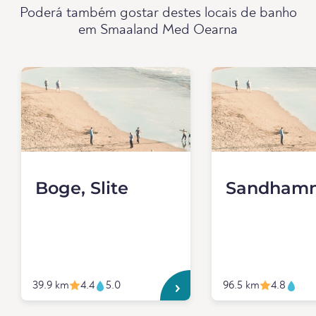
Poderá também gostar destes locais de banho
em Smaaland Med Oearna
Boge, Slite
Sandham
39.9 km
4.4
5.0
96.5 km
4.8