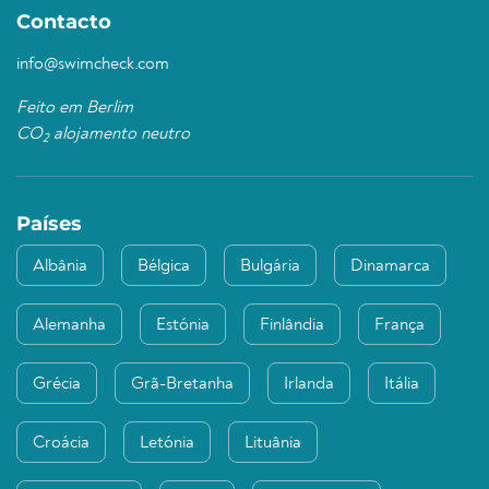
Contacto
info@swimcheck.com
Feito em Berlim
CO
alojamento neutro
2
Países
Albânia
Bélgica
Bulgária
Dinamarca
Alemanha
Estónia
Finlândia
França
Grécia
Grã-Bretanha
Irlanda
Itália
Croácia
Letónia
Lituânia