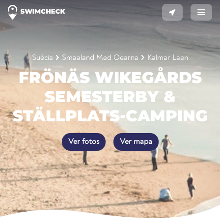
Suécia
Smaaland Med Oearna
Kalmar Laen
FRÖNÄS WIKEGÅRDS
SEMESTERBY &
STÄLLPLATS-CAMPING
Ver fotos
Ver mapa