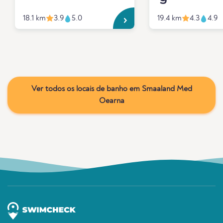
18.1 km
3.9
5.0
19.4 km
4.3
4.9
Ver todos os locais de banho em Smaaland Med
Oearna