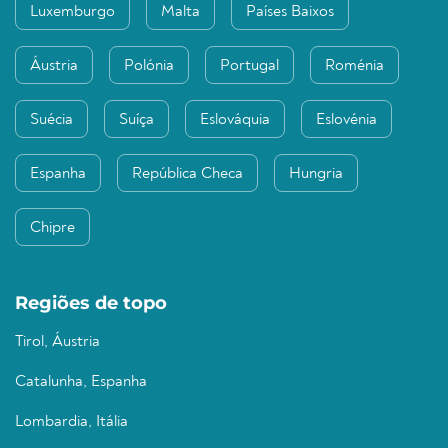
Luxemburgo
Malta
Países Baixos
Áustria
Polónia
Portugal
Roménia
Suécia
Suíça
Eslováquia
Eslovénia
Espanha
República Checa
Hungria
Chipre
Regiões de topo
Tirol, Áustria
Catalunha, Espanha
Lombardia, Itália