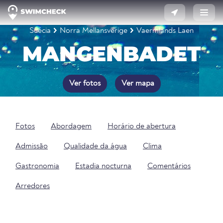
Suécia
Norra Mellansverige
Vaermlands Laen
MANGENBADET
Ver fotos
Ver mapa
Fotos
Abordagem
Horário de abertura
Admissão
Qualidade da água
Clima
Gastronomia
Estadia nocturna
Comentários
Arredores