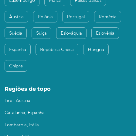
Luxemburgo
Malta
Países Baixos
Áustria
Polónia
Portugal
Roménia
Suécia
Suíça
Eslováquia
Eslovénia
Espanha
República Checa
Hungria
Chipre
Regiões de topo
Tirol, Áustria
Catalunha, Espanha
Lombardia, Itália