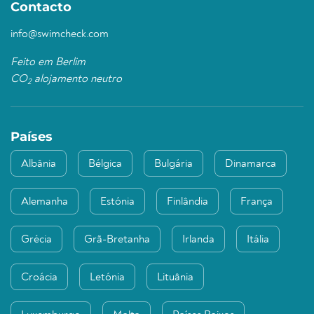
Contacto
info@swimcheck.com
Feito em Berlim
CO
alojamento neutro
2
Países
Albânia
Bélgica
Bulgária
Dinamarca
Alemanha
Estónia
Finlândia
França
Grécia
Grã-Bretanha
Irlanda
Itália
Croácia
Letónia
Lituânia