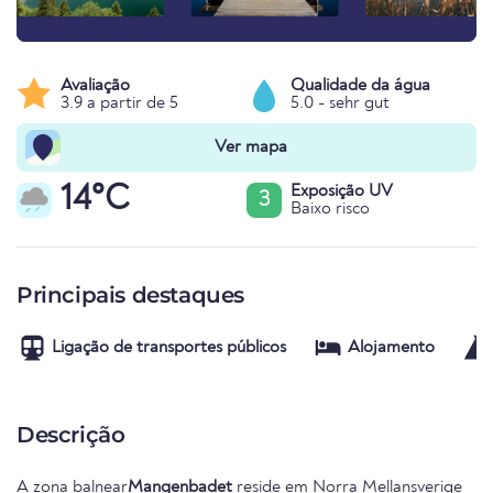
Avaliação
Qualidade da água
3.9 a partir de 5
5.0 - sehr gut
Ver mapa
14°C
Exposição UV
3
Baixo risco
Principais destaques
Ligação de transportes públicos
Alojamento
Descrição
A zona balnear
Mangenbadet
reside em
Norra Mellansverige