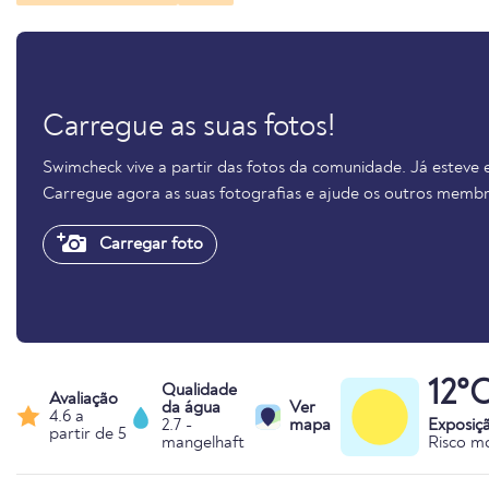
Carregue as suas fotos!
Swimcheck vive a partir das fotos da comunidade. Já esteve 
Carregue agora as suas fotografias e ajude os outros membr
Carregar foto
12°
Qualidade
Avaliação
da água
Ver
4.6 a
2.7 -
mapa
Exposiç
partir de 5
mangelhaft
Risco m