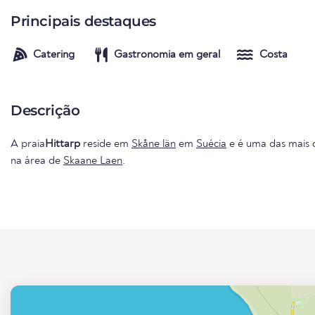
Principais destaques
Catering
Gastronomia em geral
Costa
Descrição
A praia
Hittarp
reside em
Skåne län
em
Suécia
e é uma das mais d
na área de
Skaane Laen
.