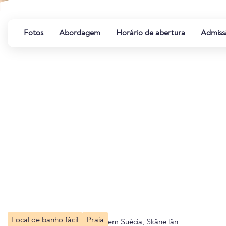
Fotos
Abordagem
Horário de abertura
Admiss
Local de banho fácil
Praia
em Suécia, Skåne län