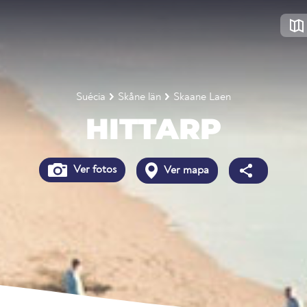
Suécia
Skåne län
Skaane Laen
HITTARP
Ver fotos
Ver mapa