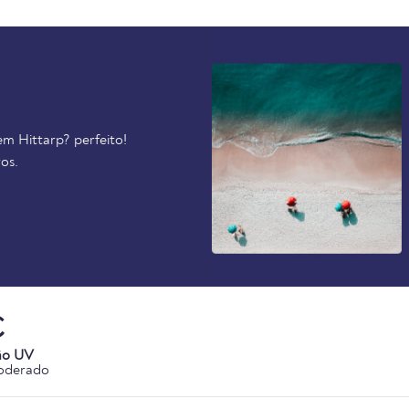
em Hittarp? perfeito!
os.
C
ão UV
oderado