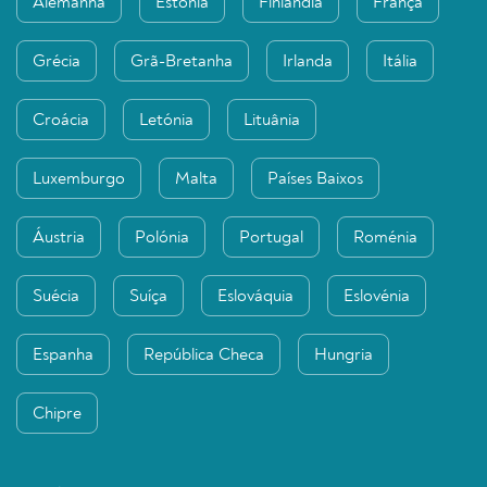
Alemanha
Estónia
Finlândia
França
Grécia
Grã-Bretanha
Irlanda
Itália
Croácia
Letónia
Lituânia
Luxemburgo
Malta
Países Baixos
Áustria
Polónia
Portugal
Roménia
Suécia
Suíça
Eslováquia
Eslovénia
Espanha
República Checa
Hungria
Chipre