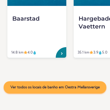
Baarstad
Hargebad
Vaettern
14.8 km
4.0
35.1 km
3.9
5.0
Ver todos os locais de banho em Oestra Mellansverige