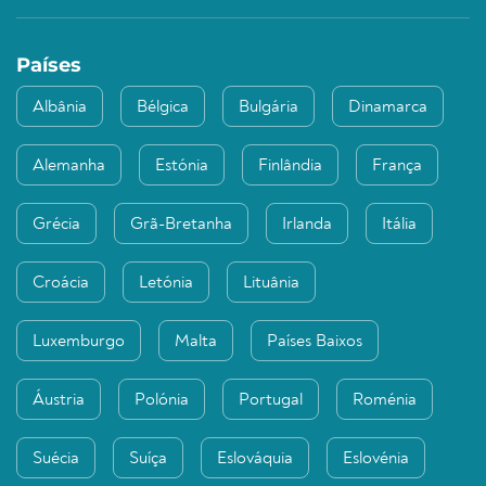
Países
Albânia
Bélgica
Bulgária
Dinamarca
Alemanha
Estónia
Finlândia
França
Grécia
Grã-Bretanha
Irlanda
Itália
Croácia
Letónia
Lituânia
Luxemburgo
Malta
Países Baixos
Áustria
Polónia
Portugal
Roménia
Suécia
Suíça
Eslováquia
Eslovénia