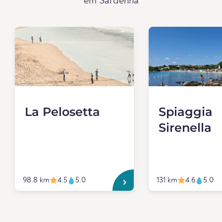
em Sardenha
La Pelosetta
Spiaggia
Sirenella
98.8 km
4.5
5.0
131 km
4.6
5.0