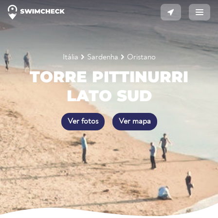
Itália
Sardenha
Oristano
TORRE PITTINURRI
LATO SUD
Ver fotos
Ver mapa