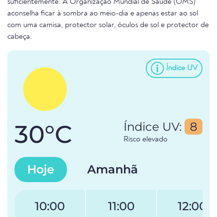
suficientemente. A Organização Mundial de Saúde (OMS)
aconselha ficar à sombra ao meio-dia e apenas estar ao sol
com uma camisa, protector solar, óculos de sol e protector de
cabeça.
Índice UV
30°C
Índice UV:
8
Risco elevado
Hoje
Amanhã
10:00
11:00
12:00