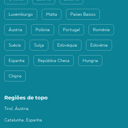
Luxemburgo
Malta
Países Baixos
Áustria
Polónia
Portugal
Roménia
Suécia
Suíça
Eslováquia
Eslovénia
Espanha
República Checa
Hungria
Chipre
Regiões de topo
Tirol, Áustria
Catalunha, Espanha