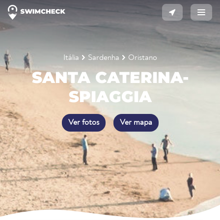
Itália
Sardenha
Oristano
SANTA CATERINA-
SPIAGGIA
Ver fotos
Ver mapa