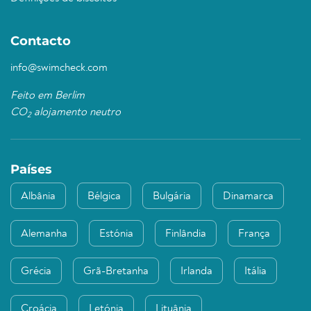
Contacto
info@swimcheck.com
Feito em Berlim
CO
alojamento neutro
2
Países
Albânia
Bélgica
Bulgária
Dinamarca
Alemanha
Estónia
Finlândia
França
Grécia
Grã-Bretanha
Irlanda
Itália
Croácia
Letónia
Lituânia