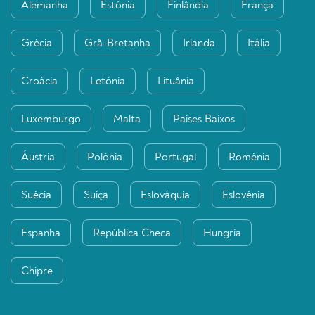
Alemanha
Estónia
Finlândia
França
Grécia
Grã-Bretanha
Irlanda
Itália
Croácia
Letónia
Lituânia
Luxemburgo
Malta
Países Baixos
Áustria
Polónia
Portugal
Roménia
Suécia
Suíça
Eslováquia
Eslovénia
Espanha
República Checa
Hungria
Chipre