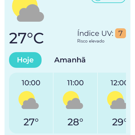
27°C
Índice UV:
7
Risco elevado
Hoje
Amanhã
10:00
11:00
12:00
27°
28°
29°