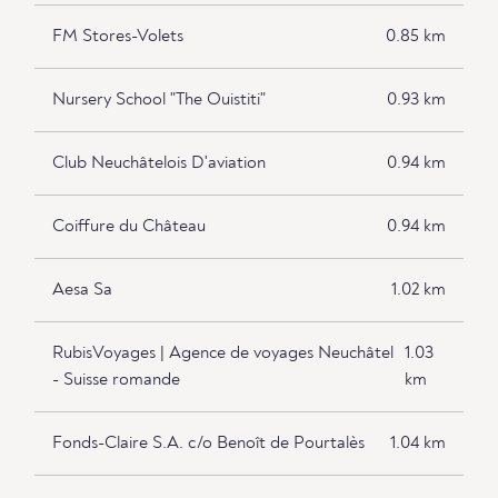
FM Stores-Volets
0.85 km
Nursery School "The Ouistiti"
0.93 km
Club Neuchâtelois D'aviation
0.94 km
Coiffure du Château
0.94 km
Aesa Sa
1.02 km
RubisVoyages | Agence de voyages Neuchâtel
1.03
- Suisse romande
km
Fonds-Claire S.A. c/o Benoît de Pourtalès
1.04 km