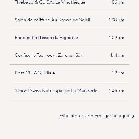
Thiébaud & Co SA, La Vinothèque
1.06 km
Salon de coiffure Au Rayon de Soleil
1.08 km
Banque Raiffeisen du Vignoble
1.09 km
Confiserie Tea-room Zurcher Sàrl
1.14 km
Post CH AG, Filiale
1.2 km
School Swiss Naturopathic La Mandorle
1.46 km
Está interessado em ligar-se aqui?