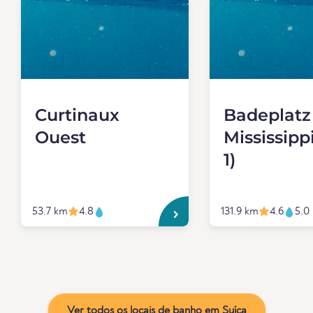
Curtinaux
Badeplatz
Ouest
Mississippi
1)
53.7 km
4.8
131.9 km
4.6
5.0
Ver todos os locais de banho em Suíça