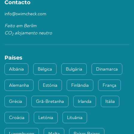
Contacto
info@swimcheck.com
Feito em Berlim
CO
alojamento neutro
2
Países
Albânia
Bélgica
Bulgária
Dinamarca
Alemanha
Estónia
Finlândia
França
Grécia
Grã-Bretanha
Irlanda
Itália
Croácia
Letónia
Lituânia