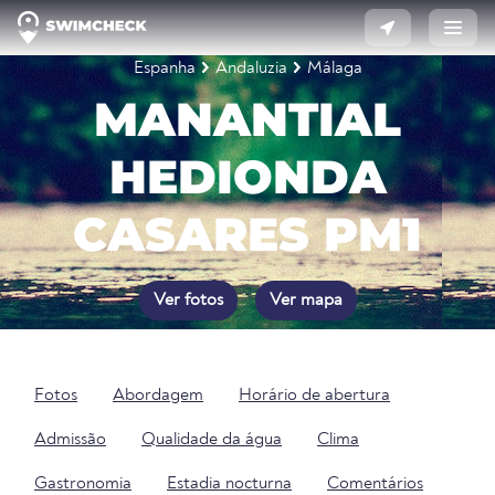
Espanha
Andaluzia
Málaga
MANANTIAL
HEDIONDA
CASARES PM1
Ver fotos
Ver mapa
Fotos
Abordagem
Horário de abertura
Admissão
Qualidade da água
Clima
Gastronomia
Estadia nocturna
Comentários