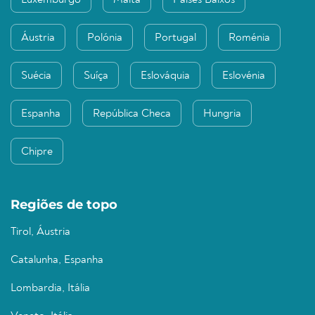
Luxemburgo
Malta
Países Baixos
Áustria
Polónia
Portugal
Roménia
Suécia
Suíça
Eslováquia
Eslovénia
Espanha
República Checa
Hungria
Chipre
Regiões de topo
Tirol, Áustria
Catalunha, Espanha
Lombardia, Itália