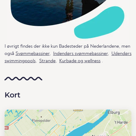
I øvrigt findes der ikke kun Badesteder på Nederlandene, men
også
Svømmebassiner
,
Indendørs svømmebassiner
,
Udendørs
swimmingpools
,
Strande
,
Kurbade og wellness
.
Kort