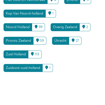
Het Gooi En Vechtstreek
4
Ijmond
3
Kop Van Noord-holland
1
Noord Holland
99
Overig Zeeland
2
Provinz Zeeland
59
Utrecht
27
Zuid Holland
113
Zuidoost-zuid-holland
1