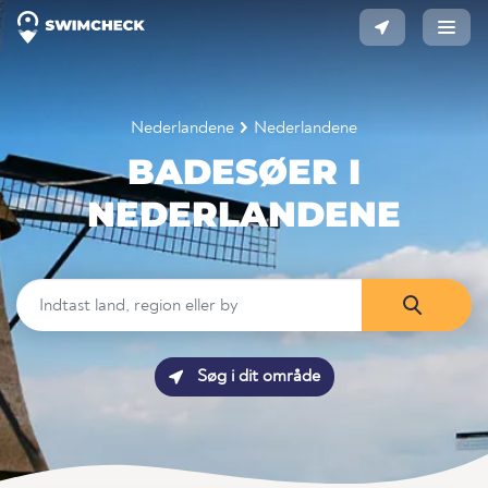
Nederlandene
Nederlandene
BADESØER I
NEDERLANDENE
Søg i dit område