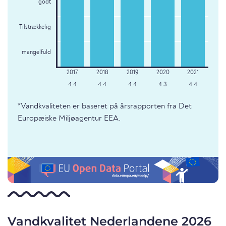
godt
Tilstrækkelig
mangelfuld
4.4
4.4
4.4
4.3
4.4
*Vandkvaliteten er baseret på årsrapporten fra Det
Europæiske Miljøagentur EEA.
Vandkvalitet Nederlandene 2026