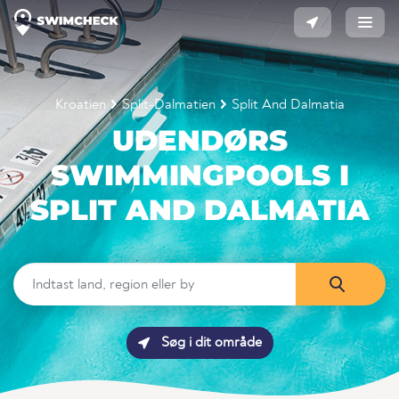
Kroatien
Split-Dalmatien
Split And Dalmatia
UDENDØRS
SWIMMINGPOOLS I
SPLIT AND DALMATIA
Søg i dit område