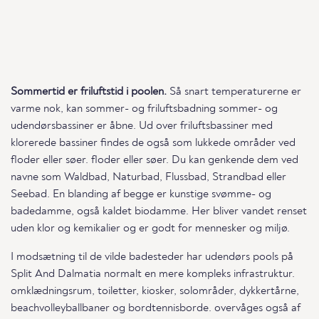
Sommertid er friluftstid i poolen.
Så snart temperaturerne er
varme nok, kan sommer- og friluftsbadning sommer- og
udendørsbassiner er åbne. Ud over friluftsbassiner med
klorerede bassiner findes de også som lukkede områder ved
floder eller søer. floder eller søer. Du kan genkende dem ved
navne som Waldbad, Naturbad, Flussbad, Strandbad eller
Seebad. En blanding af begge er kunstige svømme- og
badedamme, også kaldet biodamme. Her bliver vandet renset
uden klor og kemikalier og er godt for mennesker og miljø.
I modsætning til de vilde badesteder har udendørs pools på
Split And Dalmatia normalt en mere kompleks infrastruktur.
omklædningsrum, toiletter, kiosker, solområder, dykkertårne,
beachvolleyballbaner og bordtennisborde. overvåges også af