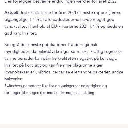
Der foreligger desværre endnu ingen værdier for året 2022.
Aktuelt:
Testresultaterne for året 2021 (seneste rapport) er nu
tilgængelige. 1.4 % af alle badestederne havde meget god
vandkvalitet i henhold til EU-kriterierne 2021. 1.4 % opnåede en
god vandkvalitet.
Se også de seneste publikationer fra de regionale
myndigheder, da miljøpåvirkninger som f.eks. kraftig regn eller
varme perioder kan påvirke kvaliteten negativt på kort sigt.
kvalitet på kort sigt og kan fremme blågrønne alger
(cyanobakterier), vibrios, cercariae eller andre bakterier. andre
bakterier.
Swimcheck garanterer ikke for oplysningernes nøjagtighed og
foretager ikke nogen ikke indeholder nogen henstilling.