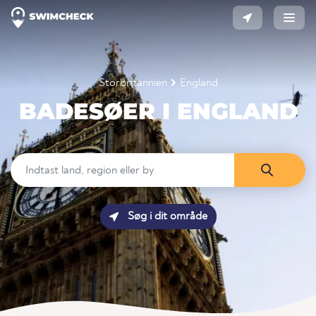
Storbritannien
England
BADESØER I ENGLAND
Søg i dit område