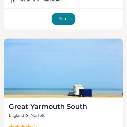
Restaurant i nærheden
Se
Great Yarmouth South
England
Norfolk