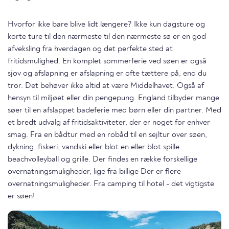
Hvorfor ikke bare blive lidt længere? Ikke kun dagsture og
korte ture til den nærmeste til den nærmeste sø er en god
afveksling fra hverdagen og det perfekte sted at
fritidsmulighed. En komplet sommerferie ved søen er også
sjov og afslapning er afslapning er ofte tættere på, end du
tror. Det behøver ikke altid at være Middelhavet. Også af
hensyn til miljøet eller din pengepung. England tilbyder mange
søer til en afslappet badeferie med børn eller din partner. Med
et bredt udvalg af fritidsaktiviteter, der er noget for enhver
smag. Fra en bådtur med en robåd til en sejltur over søen,
dykning, fiskeri, vandski eller blot en eller blot spille
beachvolleyball og grille. Der findes en række forskellige
overnatningsmuligheder, lige fra billige Der er flere
overnatningsmuligheder. Fra camping til hotel - det vigtigste
er søen!