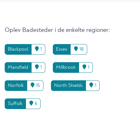
Oplev Badesteder i de enkelte regioner:
Blackpool
1
Essex
18
Mansfield
1
Millbrook
1
Norfolk
15
North Shields
1
Suffolk
6