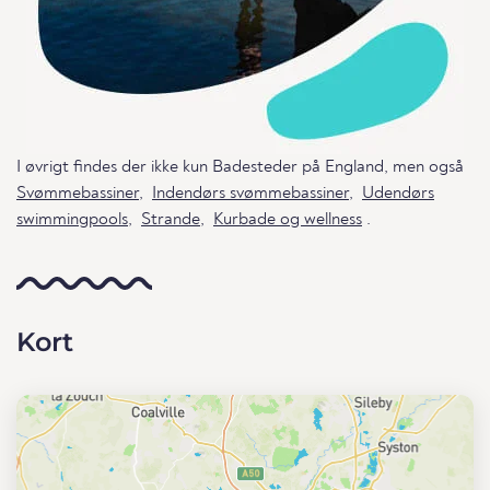
I øvrigt findes der ikke kun Badesteder på England, men også
Svømmebassiner
,
Indendørs svømmebassiner
,
Udendørs
swimmingpools
,
Strande
,
Kurbade og wellness
.
Kort