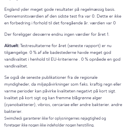
England yder meget gode resultater på regelmæssig basis.
Gennemsnitsværdien af den sidste test fra var 0. Dette er ikke
en forbedring i forhold til det foregående år. værdien var 0
Der foreligger desværre endnu ingen værdier for året 1.
Aktuelt:
Testresultaterne for året (seneste rapport) er nu
tilgængelige. 0 % af alle badestederne havde meget god
vandkvalitet i henhold til EU-kriterierne . 0 % opnåede en god
vandkvalitet.
Se også de seneste publikationer fra de regionale
myndigheder, da miljøpåvirkninger som f.eks. kraftig regn eller
varme perioder kan påvirke kvaliteten negativt på kort sigt.
kvalitet på kort sigt og kan fremme blågrønne alger
(cyanobakterier), vibrios, cercariae eller andre bakterier. andre
bakterier.
Swimcheck garanterer ikke for oplysningernes nøjagtighed og
foretager ikke nogen ikke indeholder nogen henstilling.