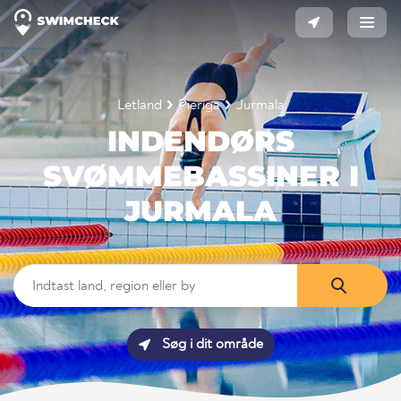
Letland
Pieriga
Jurmala
INDENDØRS
SVØMMEBASSINER I
JURMALA
Søg i dit område