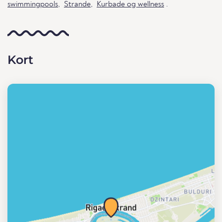
swimmingpools
,
Strande
,
Kurbade og wellness
.
Kort