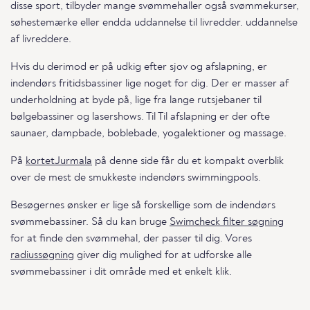
disse sport, tilbyder mange svømmehaller også svømmekurser,
søhestemærke eller endda uddannelse til livredder. uddannelse
af livreddere.
Hvis du derimod er på udkig efter sjov og afslapning, er
indendørs fritidsbassiner lige noget for dig. Der er masser af
underholdning at byde på, lige fra lange rutsjebaner til
bølgebassiner og lasershows. Til Til afslapning er der ofte
saunaer, dampbade, boblebade, yogalektioner og massage.
På
kortetJurmala
på denne side får du et kompakt overblik
over de mest de smukkeste indendørs swimmingpools.
Besøgernes ønsker er lige så forskellige som de indendørs
svømmebassiner. Så du kan bruge
Swimcheck filter søgning
for at finde den svømmehal, der passer til dig. Vores
radiussøgning
giver dig mulighed for at udforske alle
svømmebassiner i dit område med et enkelt klik.