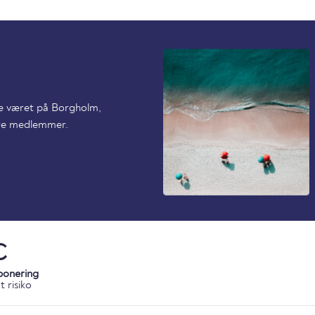
ede været på Borgholm,
dre medlemmer.
C
ponering
 risiko