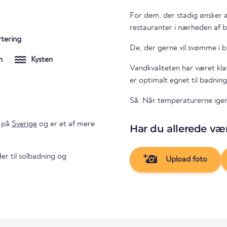
For dem, der stadig ønsker a
restauranter i nærheden af 
rtering
De, der gerne vil svømme i b
n
Kysten
Vandkvaliteten har været kla
er optimalt egnet til badning
Så: Når temperaturerne igen e
på
Sverige
og er et af mere
Har du allerede vær
er til solbadning og
Upload foto