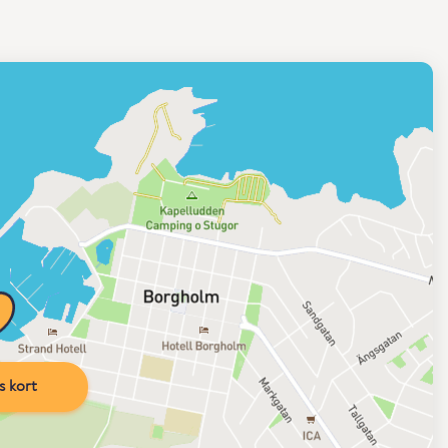
s kort