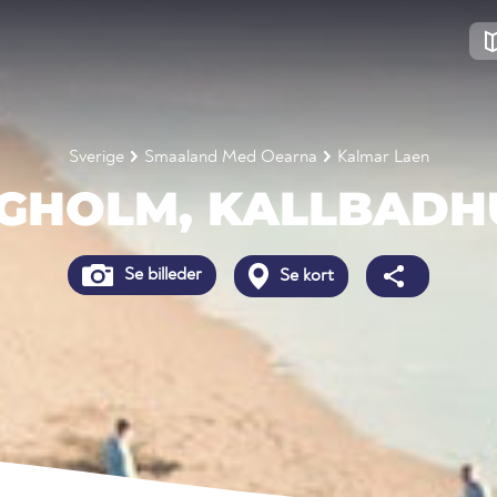
Sverige
Smaaland Med Oearna
Kalmar Laen
GHOLM, KALLBADH
Se billeder
Se kort