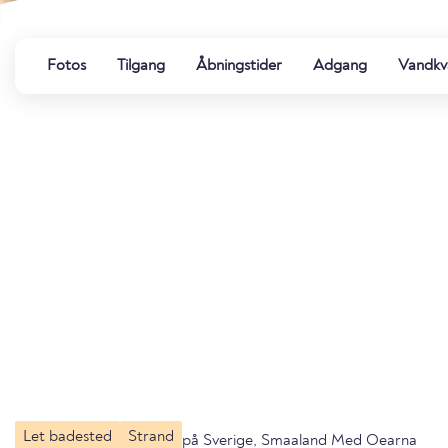
Fotos
Tilgang
Åbningstider
Adgang
Vandkva
Let badested
Strand
på Sverige, Smaaland Med Oearna