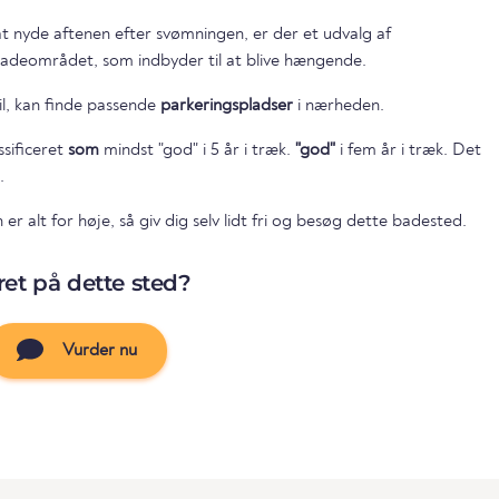
t nyde aftenen efter svømningen, er der et udvalg af
badeområdet, som indbyder til at blive hængende.
il, kan finde passende
parkeringspladser
i nærheden.
ssificeret
som
mindst "god" i 5 år i træk.
"god"
i fem år i træk. Det
.
r alt for høje, så giv dig selv lidt fri og besøg dette badested.
et på dette sted?
Vurder nu