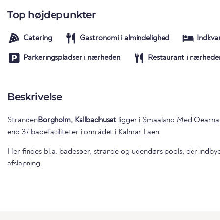
Top højdepunkter
Catering
Gastronomi i almindelighed
Indkva
Parkeringspladser i nærheden
Restaurant i nærhede
Beskrivelse
Stranden
Borgholm, Kallbadhuset
ligger i
Smaaland Med Oearna
end 37 badefaciliteter i området i
Kalmar Laen
.
Her findes bl.a. badesøer, strande og udendørs pools, der indbyd
afslapning.