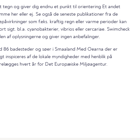
t tegn og giver dig endnu et punkt til orientering Et andet
mme her eller ej. Se også de seneste publikationer fra de
påvirkninger som f.eks. kraftig regn eller varme perioder kan
ort sigt. bl.a. cyanobakterier, vibrios eller cercariae. Swimcheck
en af oplysningerne og giver ingen anbefalinger.
end 86 badesteder og søer i Smaaland Med Oearna der er
gt inspiceres af de lokale myndigheder med henblik på
relægges hvert år for Det Europæiske Miljøagentur.