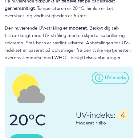
På nuværende tidspunkt er
badevejret
på badestedet
gennemsnitligt
. Temperaturen er 20 °C, himlen er Let
overskyet, og vindhastigheden er 6 km/t.
Den nuværende UV-stråling
er moderat
. Beskyt dig selv
tilstrækkeligt mod UV-stråling med en skjorte, solbriller og
solcreme. Små børn er særligt udsatte. Anbefalingen for UV-
indekset er baseret på oplysninger fra den tyske vejrtjeneste i
overensstemmelse med WHO's beskyttelsesanbefalinger.
UV-indeks
20°C
UV-indeks:
4
Moderat risiko