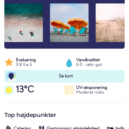
Evaluering
Vandkvalitet
3.8 fra 5
5.0 - sehr gut
Se kort
13°C
UV-eksponering
4
Moderat risiko
Top højdepunkter
Catering
Gastronomi i almindelighed
Indkva