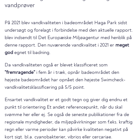
vandprøver
På 2021 blev vandkvaliteten i badeområdet Haga Park sidst
undersøgt og forelagt i forbindelse med den aktuelle rapport.
blev indsendt til Det Europæiske Miljøagentur med henblik på
denne rapport. Den nuværende vandkvalitet i 2021 er
meget
god
egnet til badning.
Da vandkvaliteten også er blevet klassificeret som
"fremragende"
i fem år i træk, opnår badeområdet den
højeste badeområdet har opnået den højeste Swimcheck-
vandkvalitetsklassificering på 5/5 point.
Ensartet vandkvalitet er et godt tegn og giver dig endnu et
punkt til orientering Et andet referencepunkt, når du skal
svømme her eller ej. Se også de seneste publikationer fra de
regionale myndigheder, da miljøpåvirkninger som f.eks. kraftig
regn eller varme perioder kan påvirke kvaliteten negativt på
kort sigt. bl.a. cyanobakterier, vibrios eller cercariae.