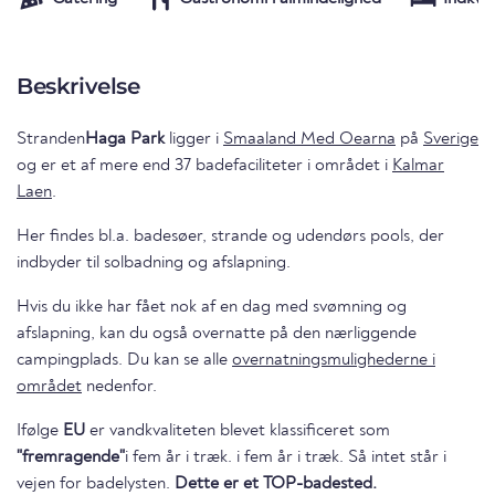
Beskrivelse
Stranden
Haga Park
ligger i
Smaaland Med Oearna
på
Sverige
og er et af mere end 37 badefaciliteter i området i
Kalmar
Laen
.
Her findes bl.a. badesøer, strande og udendørs pools, der
indbyder til solbadning og afslapning.
Hvis du ikke har fået nok af en dag med svømning og
afslapning, kan du også overnatte på den nærliggende
campingplads. Du kan se alle
overnatningsmulighederne i
området
nedenfor.
Ifølge
EU
er vandkvaliteten blevet klassificeret som
"fremragende"
i fem år i træk. i fem år i træk. Så intet står i
vejen for badelysten.
Dette er et TOP-badested.