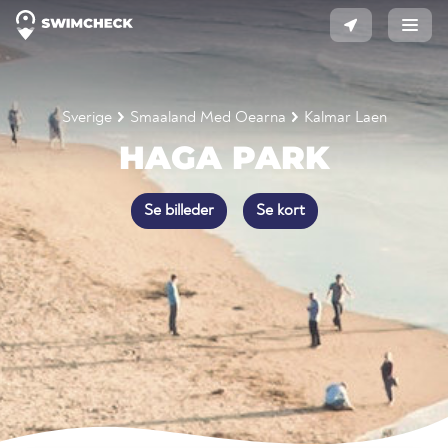
Sverige
Smaaland Med Oearna
Kalmar Laen
HAGA PARK
Se billeder
Se kort