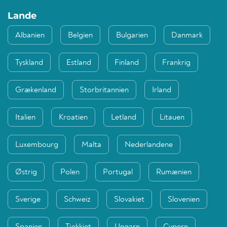
Lande
Albanien
Belgien
Bulgarien
Danmark
Tyskland
Estland
Finland
Frankrig
Grækenland
Storbritannien
Irland
Italien
Kroatien
Letland
Litauen
Luxembourg
Malta
Nederlandene
Østrig
Polen
Portugal
Rumænien
Sverige
Schweiz
Slovakiet
Slovenien