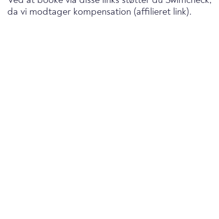
Ved at booke via disse links støtter du Swimcheck,
da vi modtager kompensation (affilieret link).