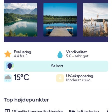
Evaluering
Vandkvalitet
4.4 fra 5
5.0 - sehr gut
Se kort
15°C
UV-eksponering
4
Moderat risiko
Top højdepunkter
Offentlig transportforbindelse
Indkvartering