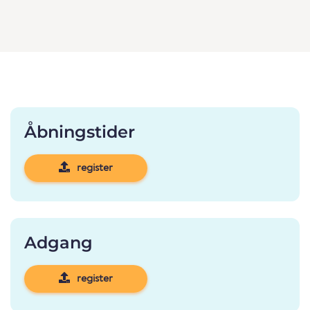
Åbningstider
register
Adgang
register