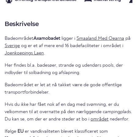
Beskrivelse
Badeområdet
Axamobadet
ligger i
Smaaland Med Oearna
på
Sverige
og er et af mere end 16 badefaciliteter i området i
Joenkoepings Laen
.
Her findes bl.a. badesøer, strande og udendørs pools, der
indbyder til solbadning og afslapning.
Badeområdet er let at nå takket være de gode offentlige
transportforbindelser.
Hvis du ikke har fået nok af en dag med svømning, er du
velkommen til at overnatte på den nærliggende campingplads.
Du kan se, om der er andre steder at bo i
området
nedenfor.
Ifølge
EU
er vandkvaliteten blevet klassificeret som