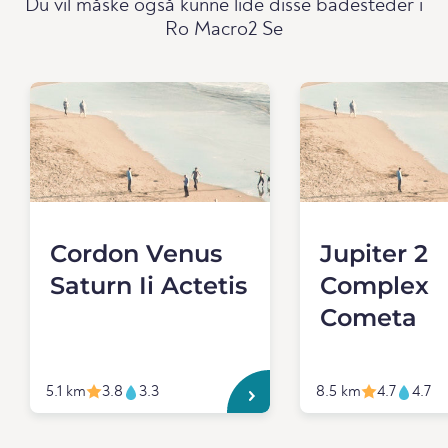
Du vil måske også kunne lide disse badesteder i
Ro Macro2 Se
Cordon Venus
Jupiter 2
Saturn Ii Actetis
Complex
Cometa
5.1 km
3.8
3.3
8.5 km
4.7
4.7