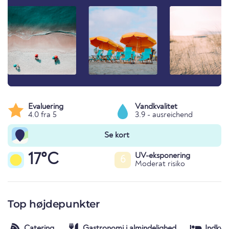
Evaluering
Vandkvalitet
4.0 fra 5
3.9 - ausreichend
Se kort
17°C
UV-eksponering
6
Moderat risiko
Top højdepunkter
Catering
Gastronomi i almindelighed
Indkva