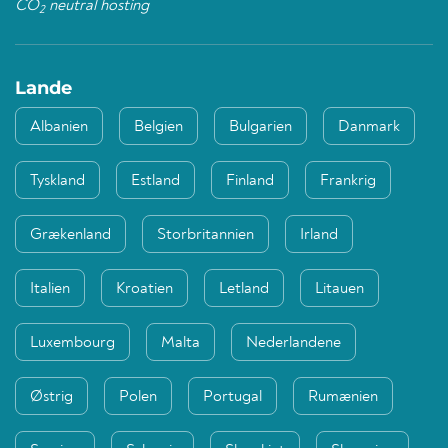
CO
neutral hosting
2
Lande
Albanien
Belgien
Bulgarien
Danmark
Tyskland
Estland
Finland
Frankrig
Grækenland
Storbritannien
Irland
Italien
Kroatien
Letland
Litauen
Luxembourg
Malta
Nederlandene
Østrig
Polen
Portugal
Rumænien