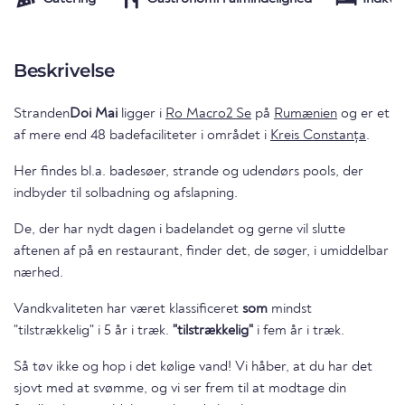
Beskrivelse
Stranden
Doi Mai
ligger i
Ro Macro2 Se
på
Rumænien
og er et
af mere end 48 badefaciliteter i området i
Kreis Constanța
.
Her findes bl.a. badesøer, strande og udendørs pools, der
indbyder til solbadning og afslapning.
De, der har nydt dagen i badelandet og gerne vil slutte
aftenen af på en restaurant, finder det, de søger, i umiddelbar
nærhed.
Vandkvaliteten har været klassificeret
som
mindst
"tilstrækkelig" i 5 år i træk.
"tilstrækkelig"
i fem år i træk.
Så tøv ikke og hop i det kølige vand! Vi håber, at du har det
sjovt med at svømme, og vi ser frem til at modtage din