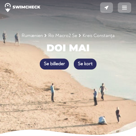
Rumænien
Ro Macro2 Se
Kreis Constanța
DOI MAI
Se billeder
Se kort