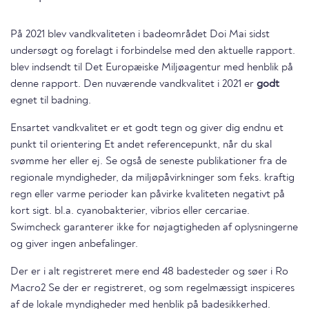
På 2021 blev vandkvaliteten i badeområdet Doi Mai sidst
undersøgt og forelagt i forbindelse med den aktuelle rapport.
blev indsendt til Det Europæiske Miljøagentur med henblik på
denne rapport. Den nuværende vandkvalitet i 2021 er
godt
egnet til badning.
Ensartet vandkvalitet er et godt tegn og giver dig endnu et
punkt til orientering Et andet referencepunkt, når du skal
svømme her eller ej. Se også de seneste publikationer fra de
regionale myndigheder, da miljøpåvirkninger som f.eks. kraftig
regn eller varme perioder kan påvirke kvaliteten negativt på
kort sigt. bl.a. cyanobakterier, vibrios eller cercariae.
Swimcheck garanterer ikke for nøjagtigheden af oplysningerne
og giver ingen anbefalinger.
Der er i alt registreret mere end 48 badesteder og søer i Ro
Macro2 Se der er registreret, og som regelmæssigt inspiceres
af de lokale myndigheder med henblik på badesikkerhed.