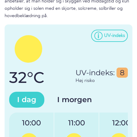
anbefaler, at man holder sig i skyggen ved middagstid og kun
opholder sig i solen med en skjorte, solcreme, solbriller og
hovedbeklædning på.
UV-indeks
32°C
UV-indeks:
8
Høj risiko
I dag
I morgen
10:00
11:00
12:00