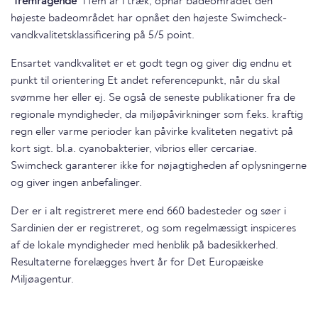
"fremragende"
i fem år i træk, opnår badeområdet den
højeste badeområdet har opnået den højeste Swimcheck-
vandkvalitetsklassificering på 5/5 point.
Ensartet vandkvalitet er et godt tegn og giver dig endnu et
punkt til orientering Et andet referencepunkt, når du skal
svømme her eller ej. Se også de seneste publikationer fra de
regionale myndigheder, da miljøpåvirkninger som f.eks. kraftig
regn eller varme perioder kan påvirke kvaliteten negativt på
kort sigt. bl.a. cyanobakterier, vibrios eller cercariae.
Swimcheck garanterer ikke for nøjagtigheden af oplysningerne
og giver ingen anbefalinger.
Der er i alt registreret mere end 660 badesteder og søer i
Sardinien der er registreret, og som regelmæssigt inspiceres
af de lokale myndigheder med henblik på badesikkerhed.
Resultaterne forelægges hvert år for Det Europæiske
Miljøagentur.