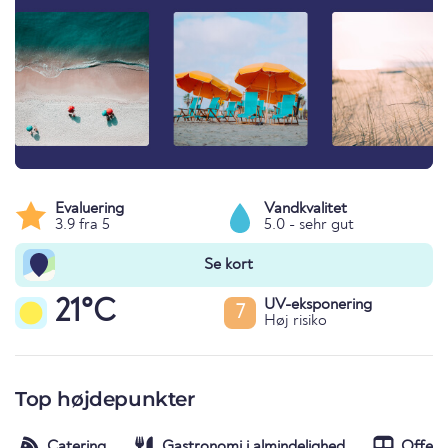
Evaluering
Vandkvalitet
3.9 fra 5
5.0 - sehr gut
Se kort
21°C
UV-eksponering
7
Høj risiko
Top højdepunkter
Catering
Gastronomi i almindelighed
Offent