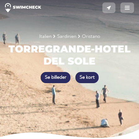
Italien
Sardinien
Oristano
TORREGRANDE-HOTEL
DEL SOLE
Se billeder
Se kort