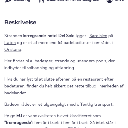
Beskrivelse
Stranden
Torregrande-hotel Del Sole
ligger i
Sardinien
på
Italien
og er et af mere end 64 badefaciliteter i området i
Oristano
.
Her findes bl.a. badesøer, strande og udendørs pools, der
indbyder til solbadning og afslapning.
Hvis du har lyst til at slutte aftenen på en restaurant efter
badeturen, finder du helt sikkert det rette tilbud i nærheden af
badelandet.
Badeområdet er let tilgængeligt med offentlig transport.
Ifølge
EU
er vandkvaliteten blevet klassificeret som
"fremragende"
i fem år i træk. i fem år i træk. Så intet står i