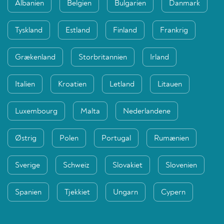
Albanien
Belgien
Bulgarien
Danmark
Tyskland
Estland
Finland
Frankrig
Grækenland
Storbritannien
Irland
Italien
Kroatien
Letland
Litauen
Luxembourg
Malta
Nederlandene
Østrig
Polen
Portugal
Rumænien
Sverige
Schweiz
Slovakiet
Slovenien
Spanien
Tjekkiet
Ungarn
Cypern