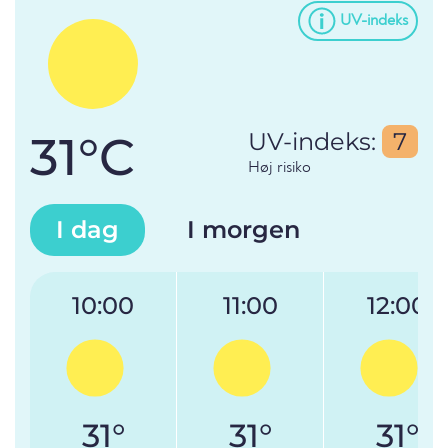
UV-indeks
31°C
UV-indeks:
7
Høj risiko
I dag
I morgen
10:00
11:00
12:00
31°
31°
31°