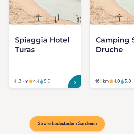
Spiaggia Hotel
Camping 
Turas
Druche
41.3 km
4.4
5.0
46.1 km
4.0
5.0
Se alle badesteder i Sardinien