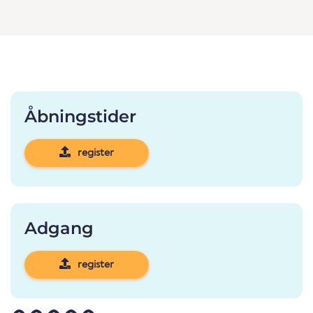
Åbningstider
register
Adgang
register