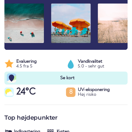
Evaluering
Vandkvalitet
4.5 fra 5
5.0 - sehr gut
Se kort
24°C
UV-eksponering
8
Høj risiko
Top højdepunkter
Indkvartering
Kysten