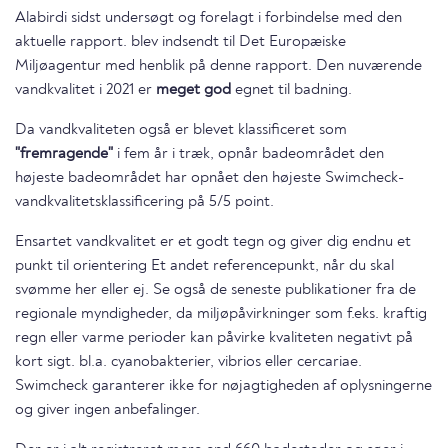
Alabirdi sidst undersøgt og forelagt i forbindelse med den
aktuelle rapport. blev indsendt til Det Europæiske
Miljøagentur med henblik på denne rapport. Den nuværende
vandkvalitet i 2021 er
meget god
egnet til badning.
Da vandkvaliteten også er blevet klassificeret som
"fremragende"
i fem år i træk, opnår badeområdet den
højeste badeområdet har opnået den højeste Swimcheck-
vandkvalitetsklassificering på 5/5 point.
Ensartet vandkvalitet er et godt tegn og giver dig endnu et
punkt til orientering Et andet referencepunkt, når du skal
svømme her eller ej. Se også de seneste publikationer fra de
regionale myndigheder, da miljøpåvirkninger som f.eks. kraftig
regn eller varme perioder kan påvirke kvaliteten negativt på
kort sigt. bl.a. cyanobakterier, vibrios eller cercariae.
Swimcheck garanterer ikke for nøjagtigheden af oplysningerne
og giver ingen anbefalinger.