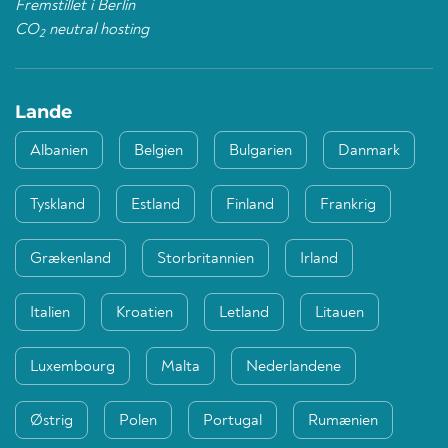
Fremstillet i Berlin
CO
neutral hosting
2
Lande
Albanien
Belgien
Bulgarien
Danmark
Tyskland
Estland
Finland
Frankrig
Grækenland
Storbritannien
Irland
Italien
Kroatien
Letland
Litauen
Luxembourg
Malta
Nederlandene
Østrig
Polen
Portugal
Rumænien