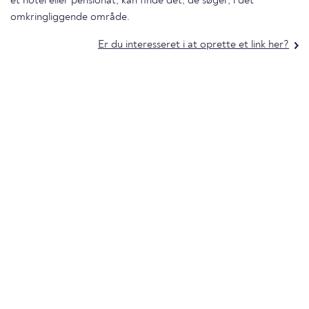
et hotel eller pensionat, kan finde det, de søger, i det
omkringliggende område.
Er du interesseret i at oprette et link her?