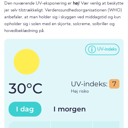
Den nuværende UV-eksponering er
høj
! Vær venlig at beskytte
jer selv tilstrækkeligt. Verdenssundhedsorganisationen (WHO)
anbefaler, at man holder sig i skyggen ved middagstid og kun
opholder sig i solen med en skjorte, solcreme, solbriller og
hovedbeklædning på.
UV-indeks
30°C
UV-indeks:
7
Høj risiko
I dag
I morgen