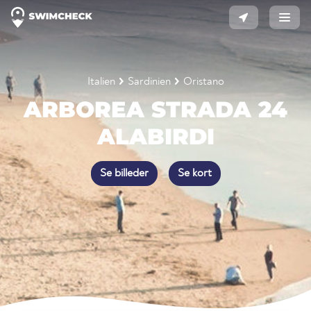
Italien
Sardinien
Oristano
ARBOREA STRADA 24
ALABIRDI
Se billeder
Se kort