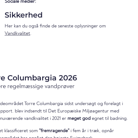
Sociale medier:
Sikkerhed
Her kan du også finde de seneste oplysninger om
Vandkvalitet
.
rre Columbargia 2026
ære regelmæssige vandprøver
badeområdet Torre Columbargia sidst undersøgt og forelagt i
apport. blev indsendt til Det Europæiske Miljøagentur med
nuværende vandkvalitet i 2021 er
meget god
egnet til badning.
t klassificeret som
"fremragende"
i fem år i træk, opnår