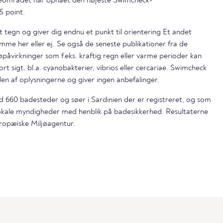
området har opnået den højeste Swimcheck-
5 point.
t tegn og giver dig endnu et punkt til orientering Et andet
mme her eller ej. Se også de seneste publikationer fra de
påvirkninger som f.eks. kraftig regn eller varme perioder kan
ort sigt. bl.a. cyanobakterier, vibrios eller cercariae. Swimcheck
en af oplysningerne og giver ingen anbefalinger.
nd 660 badesteder og søer i Sardinien der er registreret, og som
lokale myndigheder med henblik på badesikkerhed. Resultaterne
ropæiske Miljøagentur.