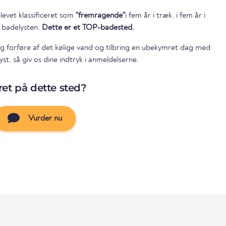
levet klassificeret som
"fremragende"
i fem år i træk. i fem år i
r badelysten.
Dette er et TOP-badested.
g forføre af det kølige vand og tilbring en ubekymret dag med
st, så giv os dine indtryk i anmeldelserne.
et på dette sted?
Vurder nu