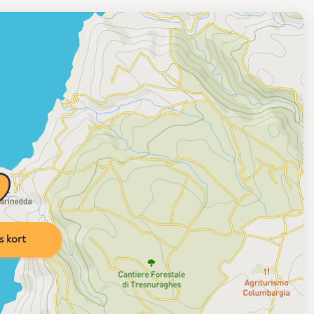
s kort