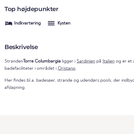
Top højdepunkter
Indkvartering
Kysten
Beskrivelse
Stranden
Torre Columbargia
ligger i
Sardinien
på
Italien
og er et 
badefaciliteter i området i
Oristano
.
Her findes bl.a. badesøer, strande og udendørs pools, der indbyd
afslapning.