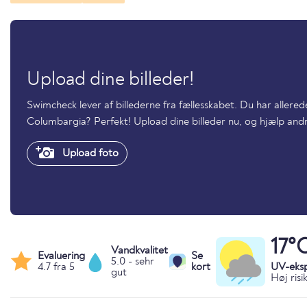
Upload dine billeder!
Swimcheck lever af billederne fra fællesskabet. Du har allere
Columbargia? Perfekt! Upload dine billeder nu, og hjælp an
Upload foto
17°
Vandkvalitet
Evaluering
Se
5.0 - sehr
4.7 fra 5
kort
UV-eks
gut
Høj risi