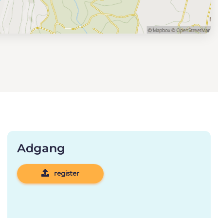
Adgang
register