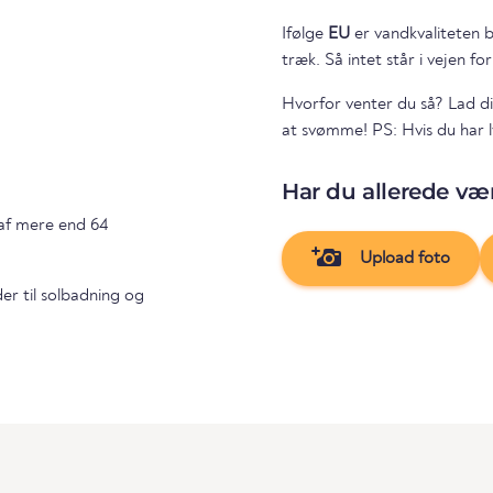
Ifølge
EU
er vandkvaliteten b
træk. Så intet står i vejen fo
Hvorfor venter du så? Lad di
at svømme! PS: Hvis du har ly
Har du allerede vær
af mere end 64
Upload foto
er til solbadning og