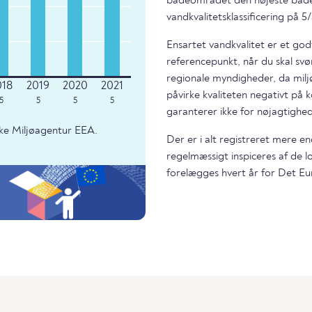
badeområdet den højeste bade
vandkvalitetsklassificering på 5/
Ensartet vandkvalitet er et god
referencepunkt, når du skal svø
regionale myndigheder, da miljø
påvirke kvaliteten negativt på k
5
5
5
5
garanterer ikke for nøjagtighed
ke Miljøagentur EEA.
Der er i alt registreret mere e
regelmæssigt inspiceres af de 
forelægges hvert år for Det Eu