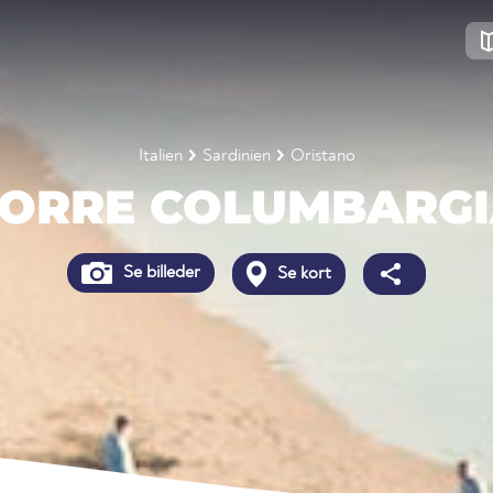
Italien
Sardinien
Oristano
ORRE COLUMBARG
Se billeder
Se kort