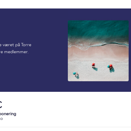
de været på Torre
dre medlemmer.
C
ponering
ko