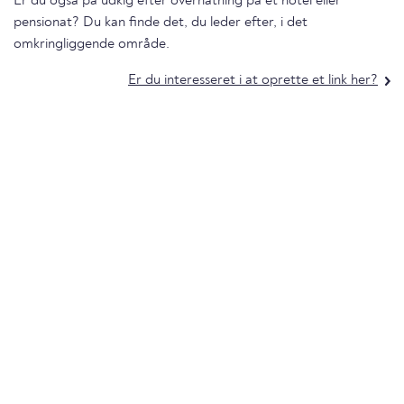
Er du også på udkig efter overnatning på et hotel eller
pensionat? Du kan finde det, du leder efter, i det
omkringliggende område.
Er du interesseret i at oprette et link her?