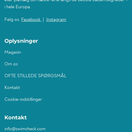
eller planlæg din næste ferie langs de bedste bademuligheder -
i hele Europa.
Følg os:
Facebook
|
Instagram
Oplysninger
Magasin
Om os
OFTE STILLEDE SPØRGSMÅL
Kontakt
Cookie-indstillinger
Kontakt
info@swimcheck.com