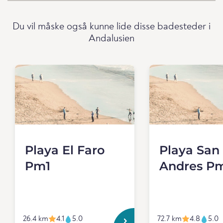
Du vil måske også kunne lide disse badesteder i
Andalusien
Playa El Faro
Playa San
Pm1
Andres P
26.4 km
4.1
5.0
72.7 km
4.8
5.0