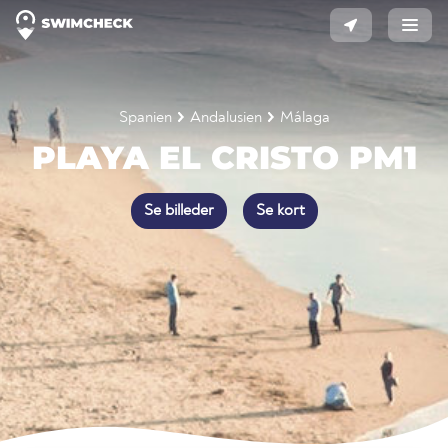
Spanien
Andalusien
Málaga
PLAYA EL CRISTO PM1
Se billeder
Se kort