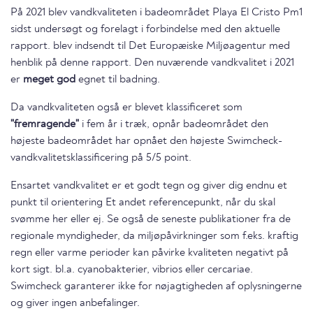
På 2021 blev vandkvaliteten i badeområdet Playa El Cristo Pm1
sidst undersøgt og forelagt i forbindelse med den aktuelle
rapport. blev indsendt til Det Europæiske Miljøagentur med
henblik på denne rapport. Den nuværende vandkvalitet i 2021
er
meget god
egnet til badning.
Da vandkvaliteten også er blevet klassificeret som
"fremragende"
i fem år i træk, opnår badeområdet den
højeste badeområdet har opnået den højeste Swimcheck-
vandkvalitetsklassificering på 5/5 point.
Ensartet vandkvalitet er et godt tegn og giver dig endnu et
punkt til orientering Et andet referencepunkt, når du skal
svømme her eller ej. Se også de seneste publikationer fra de
regionale myndigheder, da miljøpåvirkninger som f.eks. kraftig
regn eller varme perioder kan påvirke kvaliteten negativt på
kort sigt. bl.a. cyanobakterier, vibrios eller cercariae.
Swimcheck garanterer ikke for nøjagtigheden af oplysningerne
og giver ingen anbefalinger.