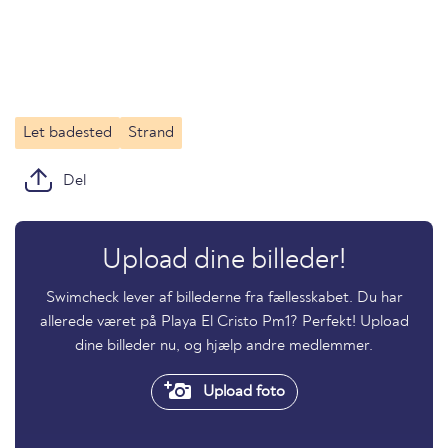
Let badested
Strand
Del
Upload dine billeder!
Swimcheck lever af billederne fra fællesskabet. Du har
allerede været på Playa El Cristo Pm1? Perfekt! Upload
dine billeder nu, og hjælp andre medlemmer.
Upload foto