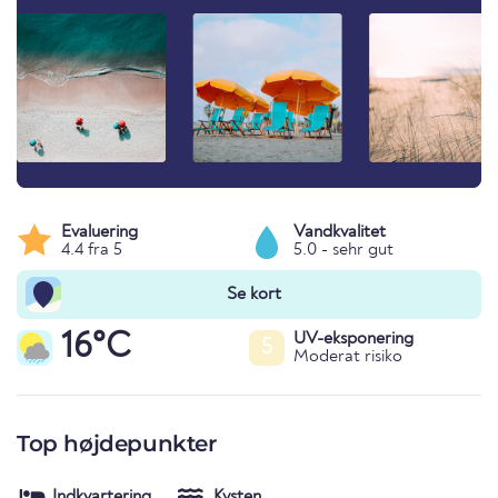
Evaluering
Vandkvalitet
4.4 fra 5
5.0 - sehr gut
Se kort
16°C
UV-eksponering
5
Moderat risiko
Top højdepunkter
Indkvartering
Kysten