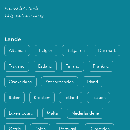
Fremstillet i Berlin
CO
neutral hosting
2
Lande
Albanien
Belgien
Bulgarien
Danmark
Tyskland
Estland
Finland
Frankrig
Grækenland
Storbritannien
Irland
Italien
Kroatien
Letland
Litauen
Luxembourg
Malta
Nederlandene
Østrig
Polen
Portugal
Rumænien