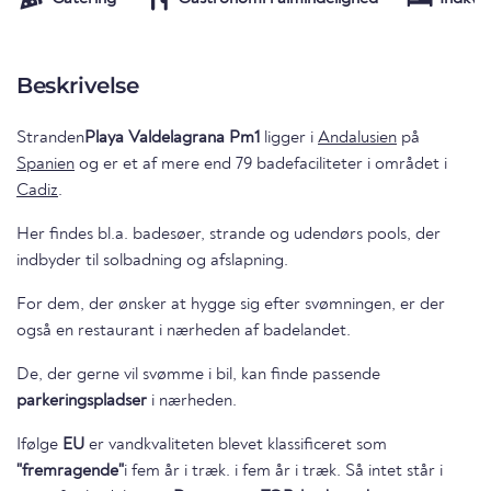
Beskrivelse
Stranden
Playa Valdelagrana Pm1
ligger i
Andalusien
på
Spanien
og er et af mere end 79 badefaciliteter i området i
Cadiz
.
Her findes bl.a. badesøer, strande og udendørs pools, der
indbyder til solbadning og afslapning.
For dem, der ønsker at hygge sig efter svømningen, er der
også en restaurant i nærheden af badelandet.
De, der gerne vil svømme i bil, kan finde passende
parkeringspladser
i nærheden.
Ifølge
EU
er vandkvaliteten blevet klassificeret som
"fremragende"
i fem år i træk. i fem år i træk. Så intet står i