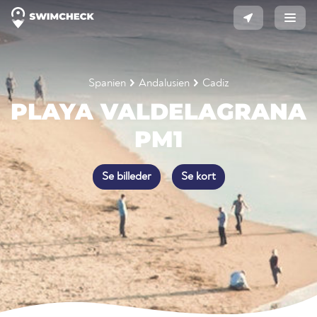
Spanien
Andalusien
Cadiz
PLAYA VALDELAGRANA
PM1
Se billeder
Se kort