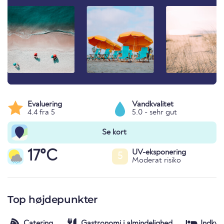
Evaluering
Vandkvalitet
4.4 fra 5
5.0 - sehr gut
Se kort
17°C
UV-eksponering
5
Moderat risiko
Top højdepunkter
Catering
Gastronomi i almindelighed
Indkva