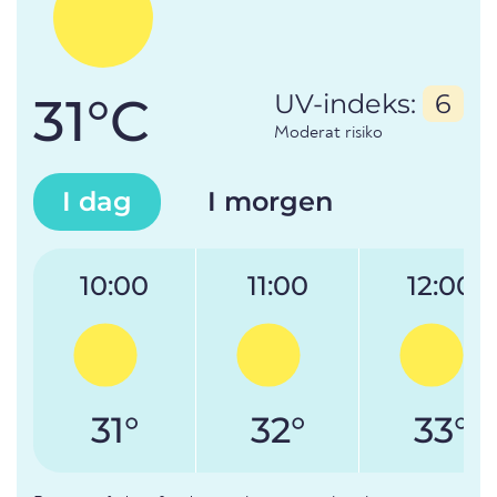
31°C
UV-indeks:
6
Moderat risiko
I dag
I morgen
10:00
11:00
12:00
31°
32°
33°