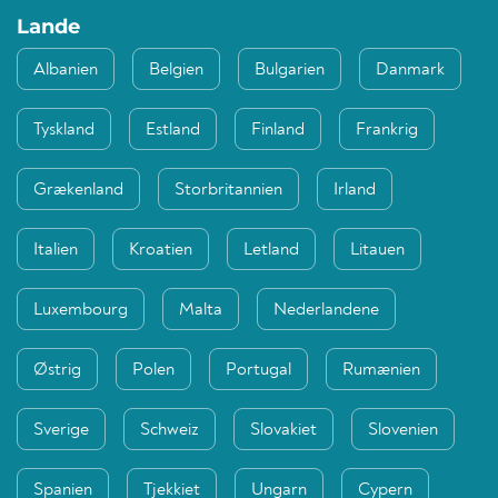
Lande
Albanien
Belgien
Bulgarien
Danmark
Tyskland
Estland
Finland
Frankrig
Grækenland
Storbritannien
Irland
Italien
Kroatien
Letland
Litauen
Luxembourg
Malta
Nederlandene
Østrig
Polen
Portugal
Rumænien
Sverige
Schweiz
Slovakiet
Slovenien
Spanien
Tjekkiet
Ungarn
Cypern