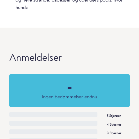
og flere strande, badesøer og udendørs pools, hvor
hunde...
Anmeldelser
-
Ingen bedømmelser endnu
5 Stjerner
4 Stjerner
3 Stjerner