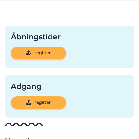
Åbningstider
register
Adgang
register