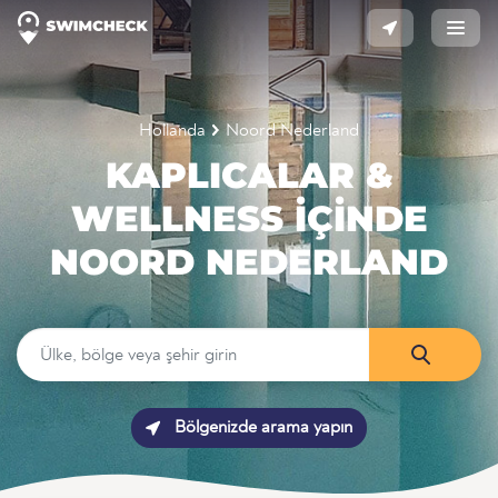
Hollanda
Noord Nederland
KAPLICALAR &
WELLNESS IÇINDE
NOORD NEDERLAND
Bölgenizde arama yapın