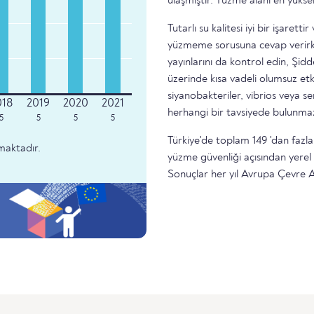
ulaşmıştır. Yüzme alanı en yükse
Tutarlı su kalitesi iyi bir işare
yüzmeme sorusuna cevap verirke
yayınlarını da kontrol edin, Şidd
üzerinde kısa vadeli olumsuz etk
siyanobakteriler, vibrios veya 
herhangi bir tavsiyede bulunma
5
5
5
5
Türkiye'de toplam 149 'dan fazla
maktadır.
yüzme güvenliği açısından yere
Sonuçlar her yıl Avrupa Çevre A