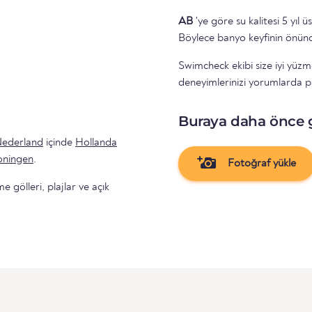
AB
'ye göre su kalitesi 5 yıl ü
Böylece banyo keyfinin önünd
Swimcheck ekibi size iyi yüzm
deneyimlerinizi yorumlarda p
Buraya daha önce 
ederland
içinde
Hollanda
oningen
.
Fotoğraf yükle
gölleri, plajlar ve açık