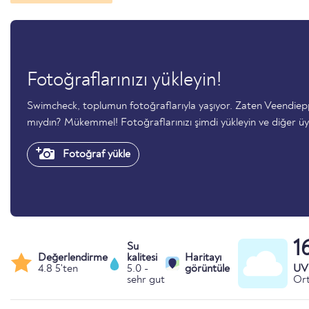
Fotoğraflarınızı yükleyin!
Swimcheck, toplumun fotoğraflarıyla yaşıyor. Zaten Veendiep
mıydın? Mükemmel! Fotoğraflarınızı şimdi yükleyin ve diğer üy
Fotoğraf yükle
1
Su
Değerlendirme
kalitesi
Haritayı
4.8 5'ten
5.0 -
görüntüle
UV 
sehr gut
Ort