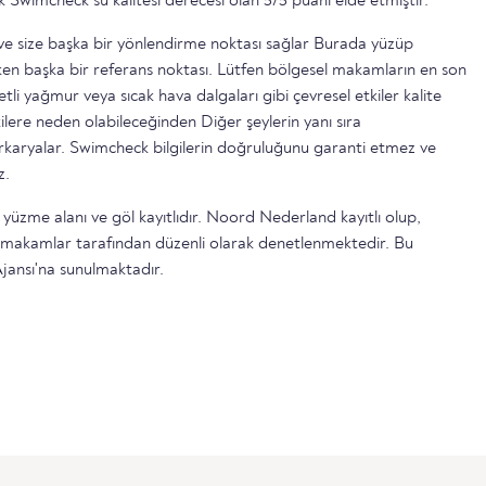
k Swimcheck su kalitesi derecesi olan 5/5 puanı elde etmiştir.
ttir ve size başka bir yönlendirme noktası sağlar Burada yüzüp
n başka bir referans noktası. Lütfen bölgesel makamların en son
etli yağmur veya sıcak hava dalgaları gibi çevresel etkiler kalite
ilere neden olabileceğinden Diğer şeylerin yanı sıra
serkaryalar. Swimcheck bilgilerin doğruluğunu garanti etmez ve
z.
 yüzme alanı ve göl kayıtlıdır. Noord Nederland kayıtlı olup,
l makamlar tarafından düzenli olarak denetlenmektedir. Bu
jansı'na sunulmaktadır.