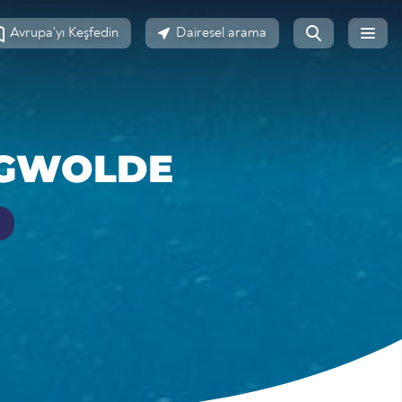
Avrupa'yı Keşfedin
Dairesel arama
NGWOLDE