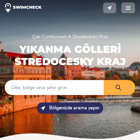
Çek Cumhuriyeti
Stredocesky Kraj
YIKANMA GÖLLERI
STREDOCESKY KRAJ
Bölgenizde arama yapın