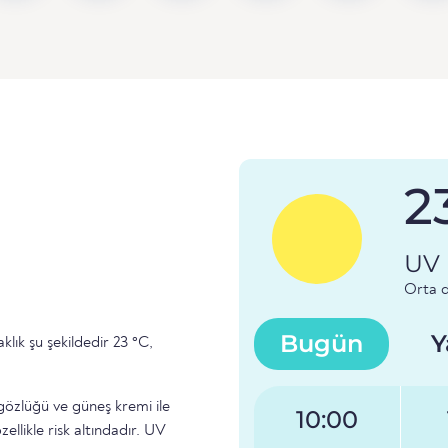
2
UV 
Orta d
Bugün
Y
klık şu şekildedir 23 °C,
gözlüğü ve güneş kremi ile
10:00
llikle risk altındadır. UV