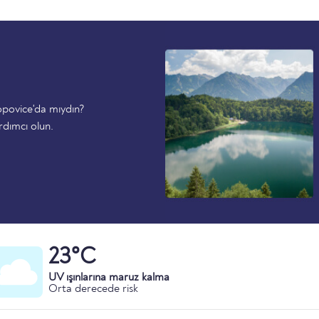
opovice'da mıydın?
rdımcı olun.
23°C
UV ışınlarına maruz kalma
Orta derecede risk