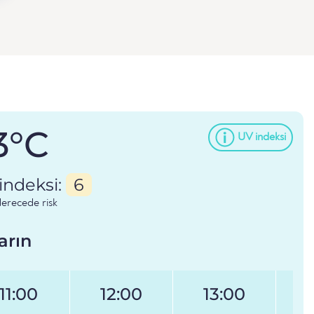
3°C
UV indeksi
indeksi:
6
erecede risk
arın
11:00
12:00
13:00