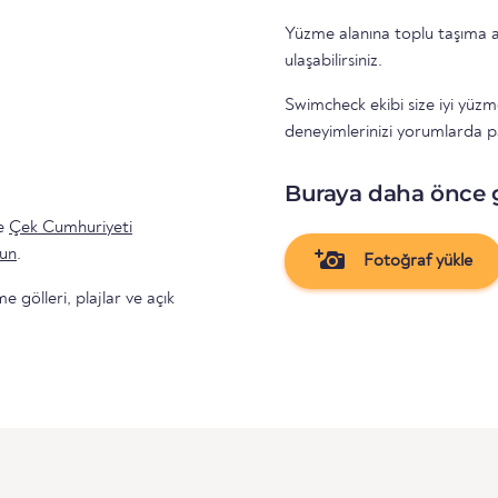
Yüzme alanına toplu taşıma a
ulaşabilirsiniz.
Swimcheck ekibi size iyi yüzm
deneyimlerinizi yorumlarda p
Buraya daha önce 
de
Çek Cumhuriyeti
un
.
Fotoğraf yükle
gölleri, plajlar ve açık