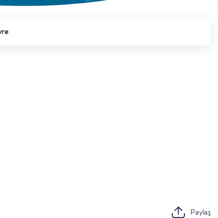
vre
Paylaş