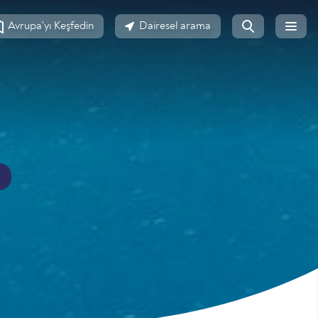
Avrupa'yı Keşfedin
Dairesel arama