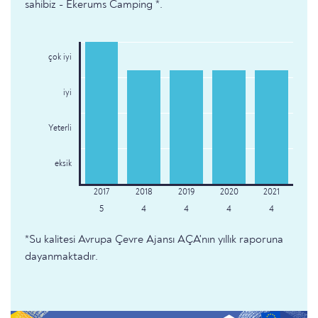
sahibiz - Ekerums Camping *.
çok iyi
iyi
Yeterli
eksik
5
4
4
4
4
*Su kalitesi Avrupa Çevre Ajansı AÇA'nın yıllık raporuna
dayanmaktadır.