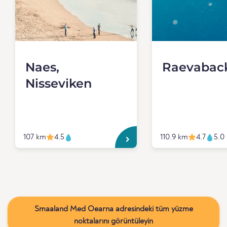
Naes,
Raevabac
Nisseviken
107 km
4.5
110.9 km
4.7
5.0
Smaaland Med Oearna adresindeki tüm yüzme
noktalarını görüntüleyin