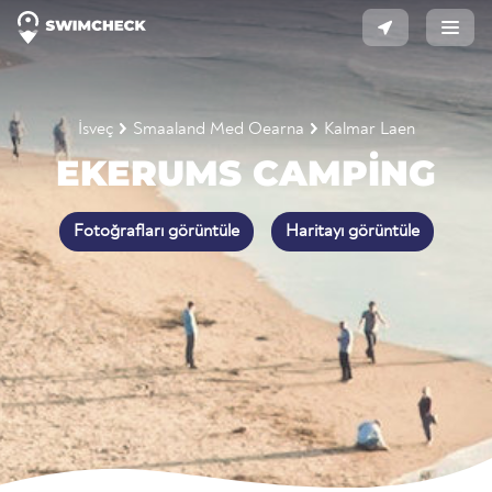
İsveç
Smaaland Med Oearna
Kalmar Laen
EKERUMS CAMPING
Fotoğrafları görüntüle
Haritayı görüntüle