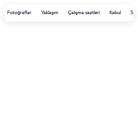
Fotoğraflar
Yaklaşım
Çalışma saatleri
Kabul
Su k