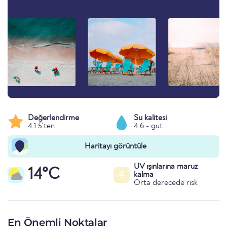
Değerlendirme
Su kalitesi
4.1 5'ten
4.6 - gut
Haritayı görüntüle
UV ışınlarına maruz
14°C
4
kalma
Orta derecede risk
En Önemli Noktalar