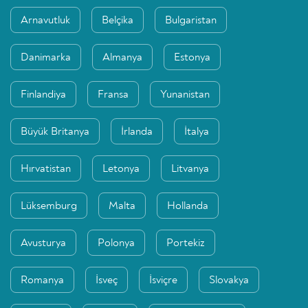
Arnavutluk
Belçika
Bulgaristan
Danimarka
Almanya
Estonya
Finlandiya
Fransa
Yunanistan
Büyük Britanya
İrlanda
İtalya
Hırvatistan
Letonya
Litvanya
Lüksemburg
Malta
Hollanda
Avusturya
Polonya
Portekiz
Romanya
İsveç
İsviçre
Slovakya