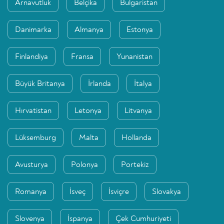
Arnavutluk
Belçika
Bulgaristan
Danimarka
Almanya
Estonya
Finlandiya
Fransa
Yunanistan
Büyük Britanya
İrlanda
İtalya
Hırvatistan
Letonya
Litvanya
Lüksemburg
Malta
Hollanda
Avusturya
Polonya
Portekiz
Romanya
İsveç
İsviçre
Slovakya
Slovenya
İspanya
Çek Cumhuriyeti