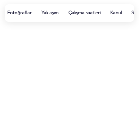
Fotoğraflar
Yaklaşım
Çalışma saatleri
Kabul
Su k