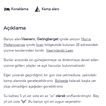
Konaklama
Kamp alanı
Açıklama
Banyo alanı
Vaenern, Getingberget
içinde yatıyor
Norra
Mellansverige
içinde
İsveç
bölgesinde bulunan 28 adresindeki
yüzme tesislerinden biridir.
Vaermlands Laen
.
Bunlar arasında sizi güneşlenmeye ve dinlenmeye davet eden
yüzme gölleri, plajlar ve açık havuzlar bulunmaktadır.
Eğer yüzerek geçirdiğiniz bir gün size yetmediyse, yakındaki
kamp alanında geceleyebilirsiniz.
Bölgede
kalacak başka yer
olup olmadığını aşağıdan görebilirsiniz.
Su kalitesi 5 yıl üst üste en az "iyi"
olarak
sınıflandırılmıştır. Beş
yıl üst üste
"iyi"
. Bu banyo için en uygun seçenektir.