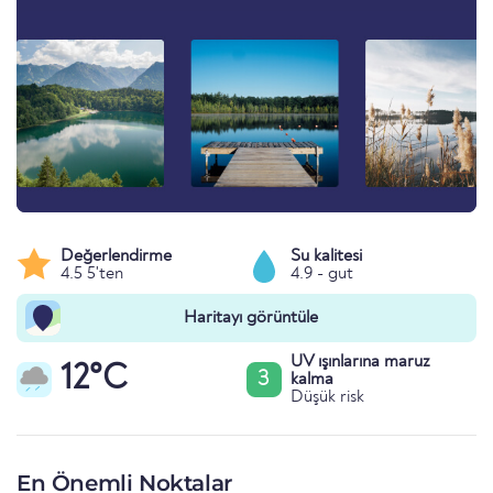
Değerlendirme
Su kalitesi
4.5 5'ten
4.9 - gut
Haritayı görüntüle
UV ışınlarına maruz
12°C
3
kalma
Düşük risk
En Önemli Noktalar