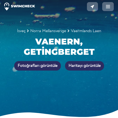
İsveç
Norra Mellansverige
Vaermlands Laen
VAENERN,
GETINGBERGET
Fotoğrafları görüntüle
Haritayı görüntüle