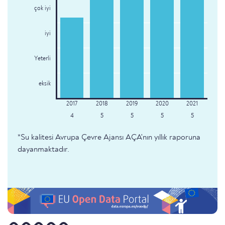
çok iyi
iyi
Yeterli
eksik
4
5
5
5
5
*Su kalitesi Avrupa Çevre Ajansı AÇA'nın yıllık raporuna
dayanmaktadır.