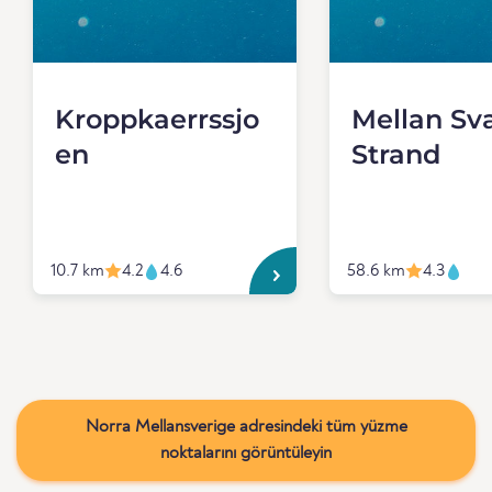
Kroppkaerrssjo
Mellan Sv
en
Strand
10.7 km
4.2
4.6
58.6 km
4.3
Norra Mellansverige adresindeki tüm yüzme
noktalarını görüntüleyin