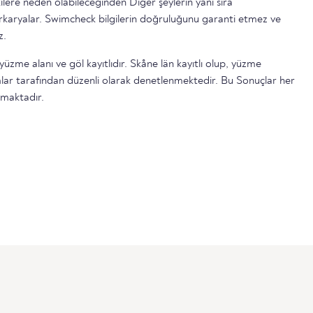
ilere neden olabileceğinden Diğer şeylerin yanı sıra
serkaryalar. Swimcheck bilgilerin doğruluğunu garanti etmez ve
z.
yüzme alanı ve göl kayıtlıdır. Skåne län kayıtlı olup, yüzme
lar tarafından düzenli olarak denetlenmektedir. Bu Sonuçlar her
lmaktadır.