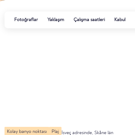
Fotoğraflar
Yaklaşım
Çalışma saatleri
Kabul
Kolay banyo noktası
Plaj
İsveç adresinde, Skåne län