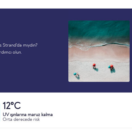
s Strand'da mıydın?
rdımcı olun.
12°C
UV ışınlarına maruz kalma
Orta derecede risk