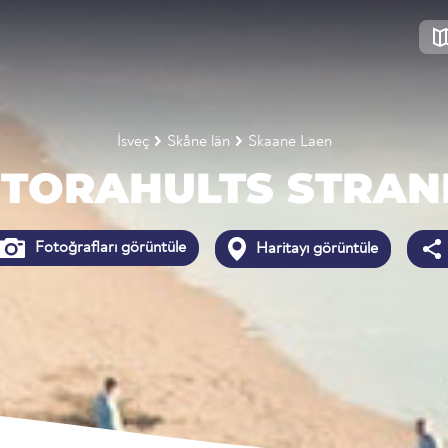
İsveç
Skåne län
Skaane Laen
STORAHULTS STRAN
Fotoğrafları görüntüle
Haritayı görüntüle