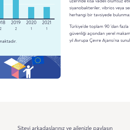
üzerinde kısa vadeli olumsuz etk
siyanobakteriler, vibrios veya 
herhangi bir tavsiyede bulunma
Türkiye'de toplam 90 'dan fazla 
2
2
1
1
güvenliği açısından yerel makam
yıl Avrupa Çevre Ajansı'na sunu
maktadır.
Siteyi arkadaşlarınız ve ailenizle paylaşın