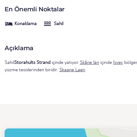
En Önemli Noktalar
Konaklama
Sahil
Açıklama
Sahil
Storahults Strand
içinde yatıyor
Skåne län
içinde
İsveç
bölges
yüzme tesislerinden biridir.
Skaane Laen
.