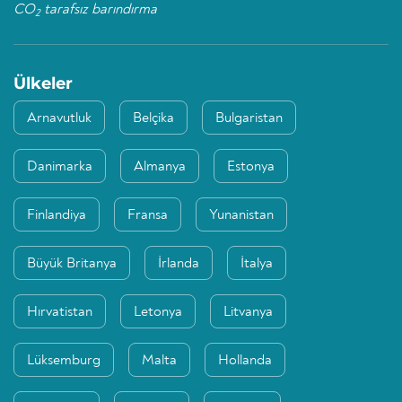
CO
tarafsız barındırma
2
Ülkeler
Arnavutluk
Belçika
Bulgaristan
Danimarka
Almanya
Estonya
Finlandiya
Fransa
Yunanistan
Büyük Britanya
İrlanda
İtalya
Hırvatistan
Letonya
Litvanya
Lüksemburg
Malta
Hollanda