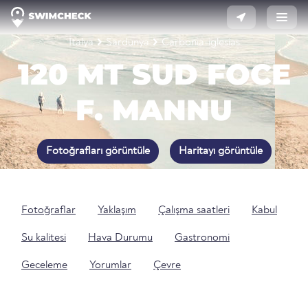
İtalya
Sardunya
Carbonia-iglesias
120 MT SUD FOCE
F. MANNU
Fotoğrafları görüntüle
Haritayı görüntüle
Fotoğraflar
Yaklaşım
Çalışma saatleri
Kabul
Su kalitesi
Hava Durumu
Gastronomi
Geceleme
Yorumlar
Çevre