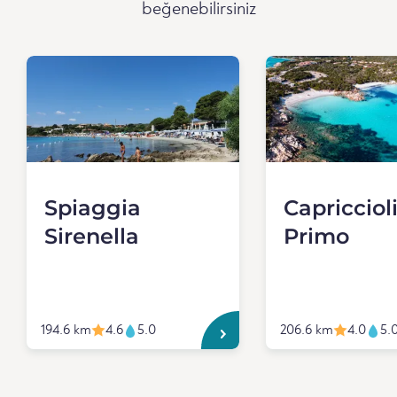
beğenebilirsiniz
Spiaggia
Capricciol
Sirenella
Primo
194.6 km
4.6
5.0
206.6 km
4.0
5.