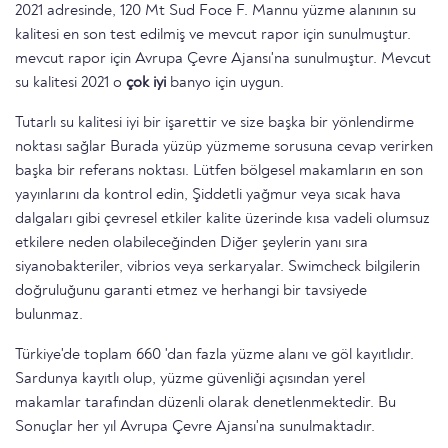
2021 adresinde, 120 Mt Sud Foce F. Mannu yüzme alanının su
kalitesi en son test edilmiş ve mevcut rapor için sunulmuştur.
mevcut rapor için Avrupa Çevre Ajansı'na sunulmuştur. Mevcut
su kalitesi 2021 o
çok iyi
banyo için uygun.
Tutarlı su kalitesi iyi bir işarettir ve size başka bir yönlendirme
noktası sağlar Burada yüzüp yüzmeme sorusuna cevap verirken
başka bir referans noktası. Lütfen bölgesel makamların en son
yayınlarını da kontrol edin, Şiddetli yağmur veya sıcak hava
dalgaları gibi çevresel etkiler kalite üzerinde kısa vadeli olumsuz
etkilere neden olabileceğinden Diğer şeylerin yanı sıra
siyanobakteriler, vibrios veya serkaryalar. Swimcheck bilgilerin
doğruluğunu garanti etmez ve herhangi bir tavsiyede
bulunmaz.
Türkiye'de toplam 660 'dan fazla yüzme alanı ve göl kayıtlıdır.
Sardunya kayıtlı olup, yüzme güvenliği açısından yerel
makamlar tarafından düzenli olarak denetlenmektedir. Bu
Sonuçlar her yıl Avrupa Çevre Ajansı'na sunulmaktadır.