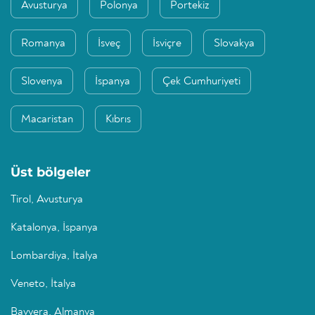
Avusturya
Polonya
Portekiz
Romanya
İsveç
İsviçre
Slovakya
Slovenya
İspanya
Çek Cumhuriyeti
Macaristan
Kıbrıs
Üst bölgeler
Tirol, Avusturya
Katalonya, İspanya
Lombardiya, İtalya
Veneto, İtalya
Bavyera, Almanya