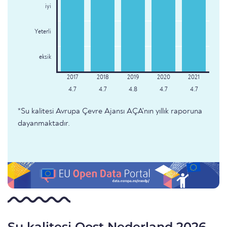
iyi
Yeterli
eksik
4.7
4.7
4.8
4.7
4.7
*Su kalitesi Avrupa Çevre Ajansı AÇA'nın yıllık raporuna
dayanmaktadır.
Su kalitesi Oost Nederland 2026