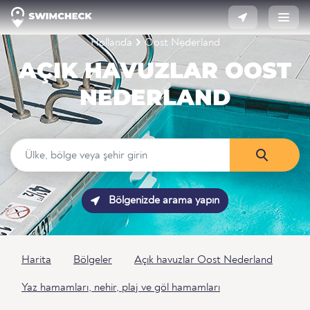
Hollanda
Oost Nederland
AÇIK HAVUZLAR OOST
NEDERLAND
Bölgenizde arama yapın
Harita
Bölgeler
Açık havuzlar Oost Nederland
Yaz hamamları, nehir, plaj ve göl hamamları