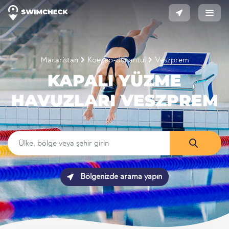
Macaristan
Koezep-dunantul
Veszprem
KAPALI YÜZME
HAVUZLARI VESZPREM
Bölgenizde arama yapın