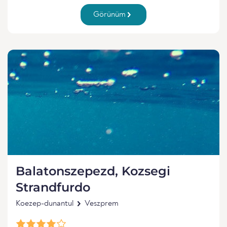
Görünüm
Balatonszepezd, Kozsegi
Strandfurdo
Koezep-dunantul
Veszprem