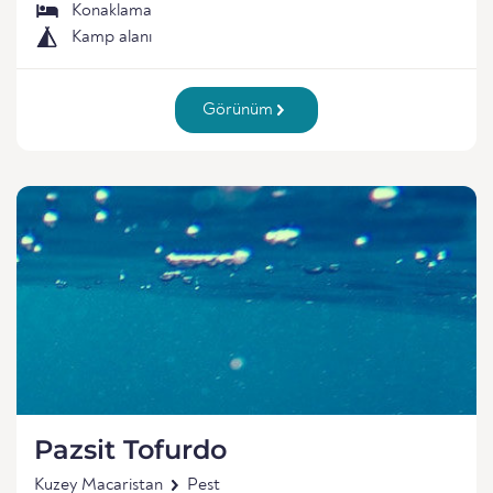
Konaklama
Kamp alanı
Görünüm
Pazsit Tofurdo
Kuzey Macaristan
Pest