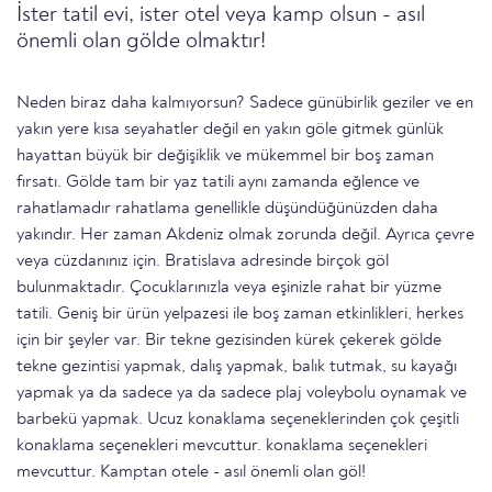
İster tatil evi, ister otel veya kamp olsun - asıl
önemli olan gölde olmaktır!
Neden biraz daha kalmıyorsun? Sadece günübirlik geziler ve en
yakın yere kısa seyahatler değil en yakın göle gitmek günlük
hayattan büyük bir değişiklik ve mükemmel bir boş zaman
fırsatı. Gölde tam bir yaz tatili aynı zamanda eğlence ve
rahatlamadır rahatlama genellikle düşündüğünüzden daha
yakındır. Her zaman Akdeniz olmak zorunda değil. Ayrıca çevre
veya cüzdanınız için. Bratislava adresinde birçok göl
bulunmaktadır. Çocuklarınızla veya eşinizle rahat bir yüzme
tatili. Geniş bir ürün yelpazesi ile boş zaman etkinlikleri, herkes
için bir şeyler var. Bir tekne gezisinden kürek çekerek gölde
tekne gezintisi yapmak, dalış yapmak, balık tutmak, su kayağı
yapmak ya da sadece ya da sadece plaj voleybolu oynamak ve
barbekü yapmak. Ucuz konaklama seçeneklerinden çok çeşitli
konaklama seçenekleri mevcuttur. konaklama seçenekleri
mevcuttur. Kamptan otele - asıl önemli olan göl!