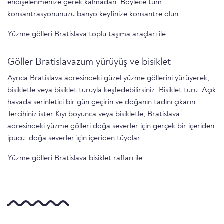
endişelenmenize gerek kalmadan. Böylece tüm
konsantrasyonunuzu banyo keyfinize konsantre olun.
Yüzme gölleri Bratislava toplu taşıma araçları ile
.
Göller Bratislavazum yürüyüş ve bisiklet
Ayrıca Bratislava adresindeki güzel yüzme göllerini yürüyerek,
bisikletle veya bisiklet turuyla keşfedebilirsiniz. Bisiklet turu. Açık
havada serinletici bir gün geçirin ve doğanın tadını çıkarın.
Tercihiniz ister Kıyı boyunca veya bisikletle, Bratislava
adresindeki yüzme gölleri doğa severler için gerçek bir içeriden
ipucu. doğa severler i̇çi̇n i̇çeri̇den tüyolar.
Yüzme gölleri Bratislava bisiklet rafları ile
.