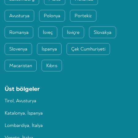
Avusturya
Polonya
Portekiz
Romanya
İsveç
İsviçre
Slovakya
Slovenya
İspanya
Çek Cumhuriyeti
Macaristan
Kıbrıs
Üst bölgeler
Tirol, Avusturya
Katalonya, İspanya
Lombardiya, İtalya