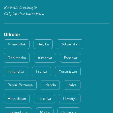
Berlin'de üretilmiştir
CO
tarafsız barındırma
2
Ülkeler
Arnavutluk
Belçika
Bulgaristan
Danimarka
Almanya
Estonya
Finlandiya
Fransa
Yunanistan
Büyük Britanya
İrlanda
İtalya
Hırvatistan
Letonya
Litvanya
Lüksemburg
Malta
Hollanda