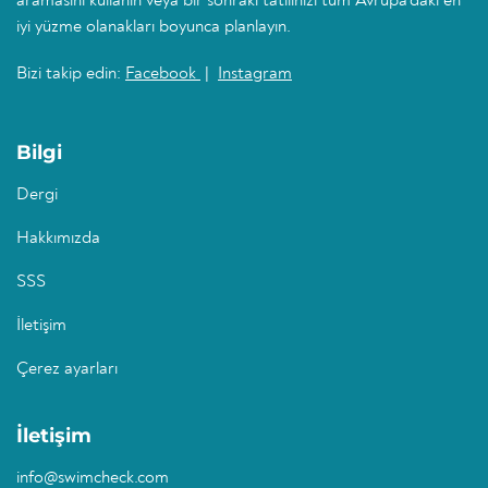
aramasını kullanın veya bir sonraki tatilinizi tüm Avrupa'daki en
iyi yüzme olanakları boyunca planlayın.
Bizi takip edin:
Facebook
|
Instagram
Bilgi
Dergi
Hakkımızda
SSS
İletişim
Çerez ayarları
İletişim
info@swimcheck.com