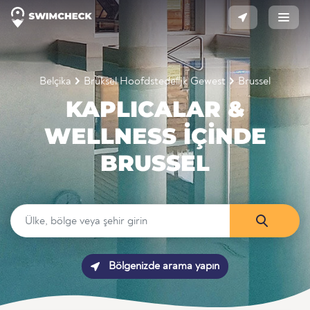
Belçika
Brüksel Hoofdstedelijk Gewest
Brussel
KAPLICALAR &
WELLNESS IÇINDE
BRUSSEL
Bölgenizde arama yapın