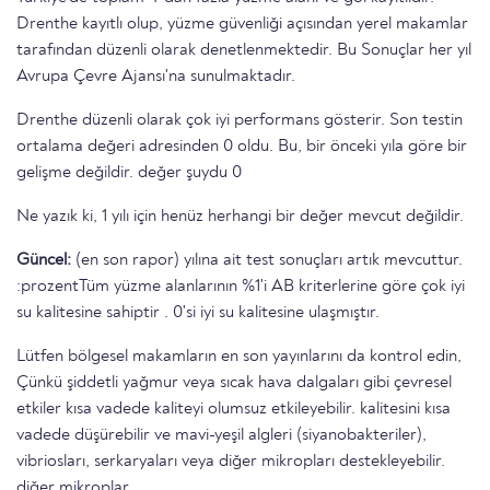
Drenthe kayıtlı olup, yüzme güvenliği açısından yerel makamlar
tarafından düzenli olarak denetlenmektedir. Bu Sonuçlar her yıl
Avrupa Çevre Ajansı'na sunulmaktadır.
Drenthe düzenli olarak çok iyi performans gösterir. Son testin
ortalama değeri adresinden 0 oldu. Bu, bir önceki yıla göre bir
gelişme değildir. değer şuydu 0
Ne yazık ki, 1 yılı için henüz herhangi bir değer mevcut değildir.
Güncel:
(en son rapor) yılına ait test sonuçları artık mevcuttur.
:prozentTüm yüzme alanlarının %1'i AB kriterlerine göre çok iyi
su kalitesine sahiptir . 0'si iyi su kalitesine ulaşmıştır.
Lütfen bölgesel makamların en son yayınlarını da kontrol edin,
Çünkü şiddetli yağmur veya sıcak hava dalgaları gibi çevresel
etkiler kısa vadede kaliteyi olumsuz etkileyebilir. kalitesini kısa
vadede düşürebilir ve mavi-yeşil algleri (siyanobakteriler),
vibriosları, serkaryaları veya diğer mikropları destekleyebilir.
diğer mikroplar.