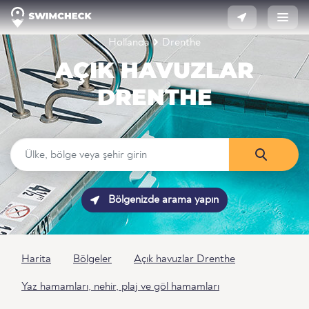
Hollanda
Drenthe
AÇIK HAVUZLAR
DRENTHE
Bölgenizde arama yapın
Harita
Bölgeler
Açık havuzlar Drenthe
Yaz hamamları, nehir, plaj ve göl hamamları