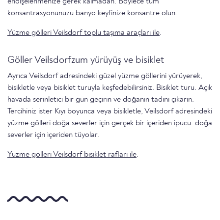
endişelenmenize gerek kalmadan. Böylece tüm
konsantrasyonunuzu banyo keyfinize konsantre olun.
Yüzme gölleri Veilsdorf toplu taşıma araçları ile
.
Göller Veilsdorfzum yürüyüş ve bisiklet
Ayrıca Veilsdorf adresindeki güzel yüzme göllerini yürüyerek,
bisikletle veya bisiklet turuyla keşfedebilirsiniz. Bisiklet turu. Açık
havada serinletici bir gün geçirin ve doğanın tadını çıkarın.
Tercihiniz ister Kıyı boyunca veya bisikletle, Veilsdorf adresindeki
yüzme gölleri doğa severler için gerçek bir içeriden ipucu. doğa
severler i̇çi̇n i̇çeri̇den tüyolar.
Yüzme gölleri Veilsdorf bisiklet rafları ile
.