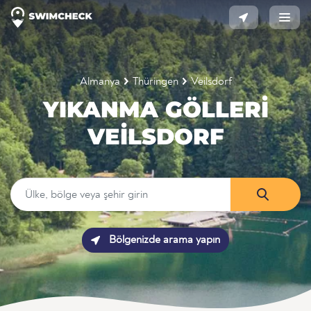
Almanya
Thüringen
Veilsdorf
YIKANMA GÖLLERI
VEILSDORF
Bölgenizde arama yapın