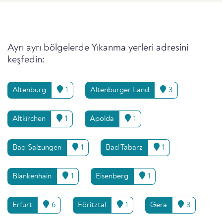
Ayrı ayrı bölgelerde Yıkanma yerleri adresini
keşfedin:
Altenburg
1
Altenburger Land
3
Altkirchen
1
Apolda
1
Bad Salzungen
1
Bad Tabarz
1
Blankenhain
1
Eisenberg
1
Erfurt
6
Föritztal
1
Gera
3