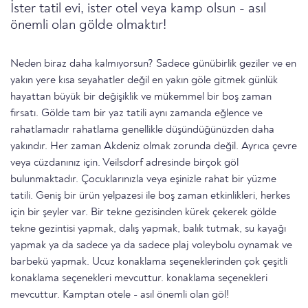
İster tatil evi, ister otel veya kamp olsun - asıl
önemli olan gölde olmaktır!
Neden biraz daha kalmıyorsun? Sadece günübirlik geziler ve en
yakın yere kısa seyahatler değil en yakın göle gitmek günlük
hayattan büyük bir değişiklik ve mükemmel bir boş zaman
fırsatı. Gölde tam bir yaz tatili aynı zamanda eğlence ve
rahatlamadır rahatlama genellikle düşündüğünüzden daha
yakındır. Her zaman Akdeniz olmak zorunda değil. Ayrıca çevre
veya cüzdanınız için. Veilsdorf adresinde birçok göl
bulunmaktadır. Çocuklarınızla veya eşinizle rahat bir yüzme
tatili. Geniş bir ürün yelpazesi ile boş zaman etkinlikleri, herkes
için bir şeyler var. Bir tekne gezisinden kürek çekerek gölde
tekne gezintisi yapmak, dalış yapmak, balık tutmak, su kayağı
yapmak ya da sadece ya da sadece plaj voleybolu oynamak ve
barbekü yapmak. Ucuz konaklama seçeneklerinden çok çeşitli
konaklama seçenekleri mevcuttur. konaklama seçenekleri
mevcuttur. Kamptan otele - asıl önemli olan göl!