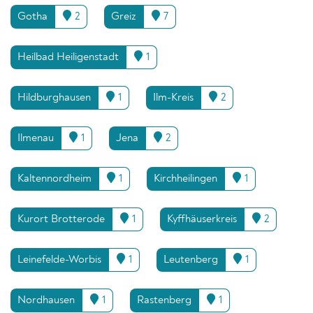
Gotha
2
Greiz
7
Heilbad Heiligenstadt
1
Hildburghausen
1
Ilm-Kreis
2
Ilmenau
1
Jena
2
Kaltennordheim
1
Kirchheilingen
1
Kurort Brotterode
1
Kyffhäuserkreis
2
Leinefelde-Worbis
1
Leutenberg
1
Nordhausen
1
Rastenberg
1