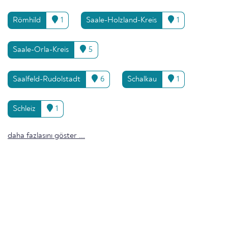
Römhild
1
Saale-Holzland-Kreis
1
Saale-Orla-Kreis
5
Saalfeld-Rudolstadt
6
Schalkau
1
Schleiz
1
daha fazlasını göster ...