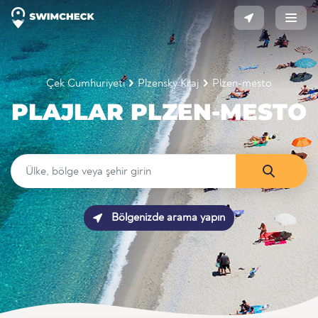
Çek Cumhuriyeti
Plzensky Kraj
Plzen-mesto
PLAJLAR PLZEN-MESTO
Bölgenizde arama yapın