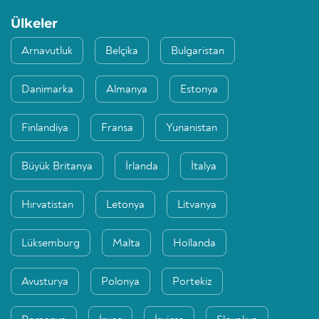
Ülkeler
Arnavutluk
Belçika
Bulgaristan
Danimarka
Almanya
Estonya
Finlandiya
Fransa
Yunanistan
Büyük Britanya
İrlanda
İtalya
Hırvatistan
Letonya
Litvanya
Lüksemburg
Malta
Hollanda
Avusturya
Polonya
Portekiz