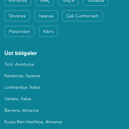
Romanya
İsveç
İsviçre
Slovakya
Slovenya
İspanya
Çek Cumhuriyeti
Macaristan
Kıbrıs
Üst bölgeler
Tirol, Avusturya
Katalonya, İspanya
Lombardiya, İtalya
Veneto, İtalya
Bavyera, Almanya
Kuzey Ren-Vestfalya, Almanya